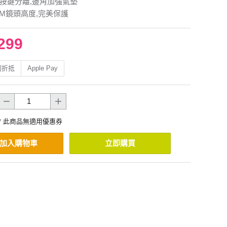
.按鍵分離,邊角加強氣墊
MM鏡頭高度,完美保護
299
利折抵
Apple Pay
* 此商品無適用優惠券
加入購物車
立即購買