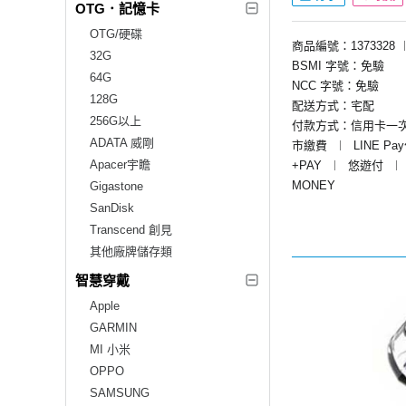
OTG．記憶卡
OTG/硬碟
商品編號：1373328
32G
BSMI 字號：免驗
64G
NCC 字號：免驗
128G
配送方式：宅配
256G以上
付款方式：信用卡一
ADATA 威剛
市繳費
︱
LINE Pa
Apacer宇瞻
+PAY
︱
悠遊付
︱
MONEY
Gigastone
SanDisk
Transcend 創見
其他廠牌儲存類
智慧穿戴
Apple
GARMIN
MI 小米
OPPO
SAMSUNG