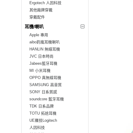
Ergotech 人因科技
其他廠牌穿戴
穿戴配件
耳機/喇叭
Apple 專用
aibo鈞嵐耳機喇叭
HANLIN 無線耳機
JVC 日本時尚
Jabees藍牙耳機
MI 小米耳機
OPPO 真無線耳機
SAMSUNG 高音質
SONY 日系質感
soundcore 藍牙耳機
TDK 日系品牌
TOTU 拓途耳機
UE羅技Logitech
人因科技