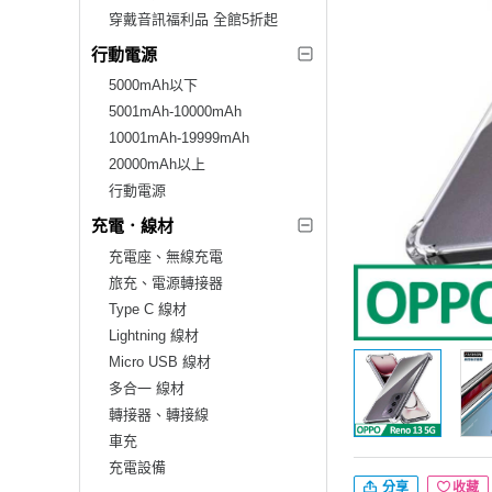
穿戴音訊福利品 全館5折起
行動電源
5000mAh以下
5001mAh-10000mAh
10001mAh-19999mAh
20000mAh以上
行動電源
充電．線材
充電座、無線充電
旅充、電源轉接器
Type C 線材
Lightning 線材
Micro USB 線材
多合一 線材
轉接器、轉接線
車充
充電設備
分享
收藏