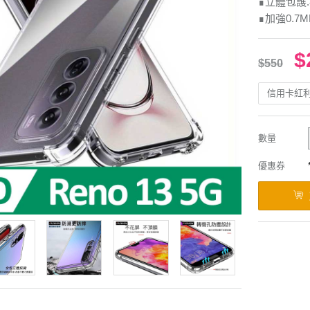
∎立體包護
∎加強0.7
$
$550
信用卡紅
數量
優惠券