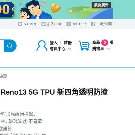
展開廣告
S-CARE
加入LINE
YouTube
FB粉絲團
商品
項
登入
︱
註冊
0
購物車
會員中心
手機殼
 Reno13 5G TPU 新四角透明防撞
氣墊"加強緩衝撞擊力
PU,玻璃質感"不易黃"
塵設計