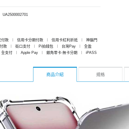
︱
UA2500002701
次付款
︱
信用卡分期付款
︱
信用卡紅利折抵
︱
神腦門
y付款
︱
街口支付
︱
Pi拍錢包
︱
台灣Pay
︱
全盈
全支付
︱
Apple Pay
︱
銀角零卡-無卡分期
︱
iPASS
商品介紹
規格