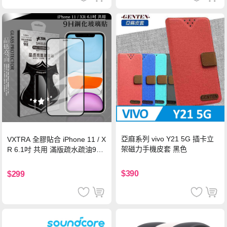
亞麻系列 vivo Y21 5G 插卡立
VXTRA 全膠貼合 iPhone 11 / X
架磁力手機皮套 黑色
R 6.1吋 共用 滿版疏水疏油9H
鋼化頂級玻璃膜(黑)
$390
$299