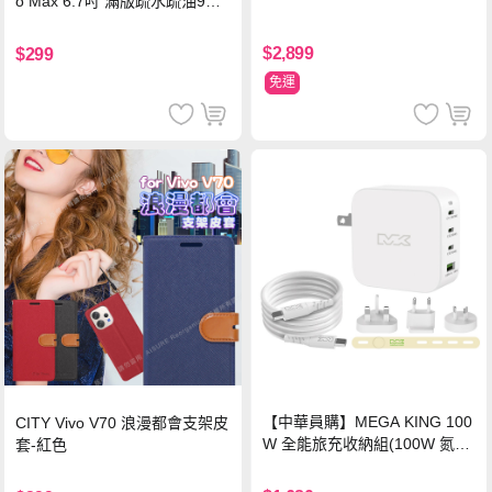
o Max 6.7吋 滿版疏水疏油9H
鋼化頂級玻璃膜(黑)
$2,899
$299
免運
【中華員購】MEGA KING 100
CITY Vivo V70 浪漫都會支架皮
W 全能旅充收納組(100W 氮化
套-紅色
鎵旅充頭 +100W高速充電線附
萬國轉接器)