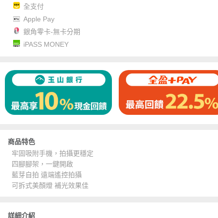
全支付
Apple Pay
銀角零卡-無卡分期
iPASS MONEY
商品特色
牢固吸附手機，拍攝更穩定
四腳腳架，一鍵開啟
藍芽自拍 遠端遙控拍攝
可拆式美顏燈 補光效果佳
詳細介紹