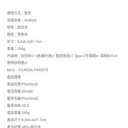
連線方式：藍牙
支援系統：Android
材質：鋁合金
顏色：黑色系
尺寸：6.2x6.4x21.7cm
重量：296g
內容物：自拍架x1 9色補光燈x1 藍芽遙控x1 Type-C充電線x1 磁吸貼片x1
使用說明書x1
NCC：CCAP24LP4030T5
產品規格
產品型號:Phantom2
電池容量:55mAh
藍芽名稱:Phantom2
藍芽版本:V5.2
產品重量:296g
產品尺寸:6.2x6.4x21.7cm
產品材質:ABS+鋁合金