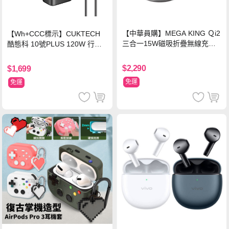
【中華員購】MEGA KING Ｑi2
【Wh+CCC標示】CUKTECH
三合一15W磁吸折疊無線充電
酷態科 10號PLUS 120W 行動
支架 黑
電源 15000mAh (PB150P)-黑
色
$2,290
$1,699
免運
免運