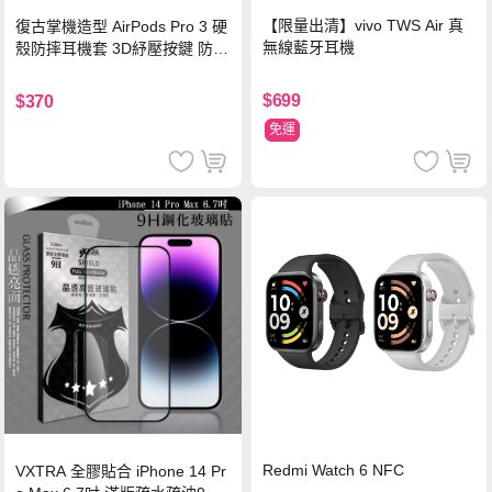
【限量出清】vivo TWS Air 真
復古掌機造型 AirPods Pro 3 硬
無線藍牙耳機
殼防摔耳機套 3D紓壓按鍵 防開
鎖扣 附心形掛勾(懷舊灰)
$699
$370
免運
Redmi Watch 6 NFC
VXTRA 全膠貼合 iPhone 14 Pr