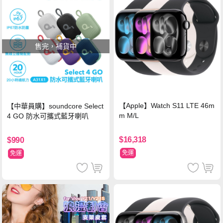
售完，補貨中
【Apple】Watch S11 LTE 46m
【中華員購】soundcore Select
m M/L
4 GO 防水可攜式藍牙喇叭
$16,318
$990
免運
免運