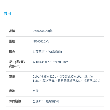
共用
品牌
Panasonic國際
型號
NR-C615XV
顏色
B(夜幕黑)、W(雪霧白)
尺寸(長x寬x
高183.4*寬77.5*深78.0mm
高)(mm)
重量
610L(冷藏室320L、-3℃微凍結室16L、蔬果室
118L、製冰室4L、新鮮急凍結室22L、冷凍室130L)
產地
台灣
保固期限
全機1年、壓縮機5年