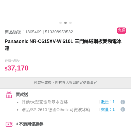
免運
商品編號：1365469 | 510308959532
Panasonic NR-C615XV-W 610L 三門絲絨鋼板變頻電冰
箱
41,300
$
37,170
$
付款完成後，將有專人與您約定送貨事宜
買就送
其他/大型家電附基本安裝
數量：1
贈品/SP-2610 德國Othello可微波冰箱收納不鏽鋼保鮮盒三入組-東源專案
數量：1
※不適用優惠券