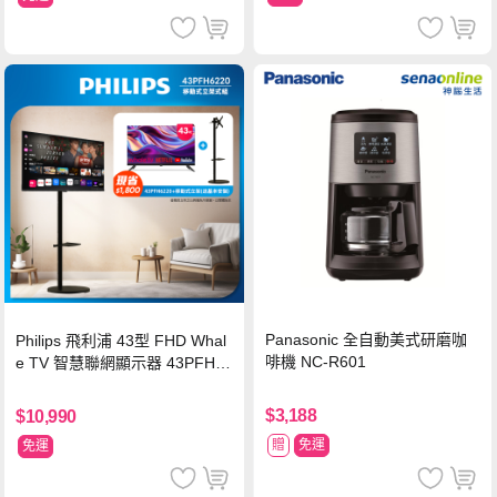
Panasonic 全自動美式研磨咖
Philips 飛利浦 43型 FHD Whal
啡機 NC-R601
e TV 智慧聯網顯示器 43PFH6
220 ★立架組合(含立架安裝)
$3,188
$10,990
贈
免運
免運