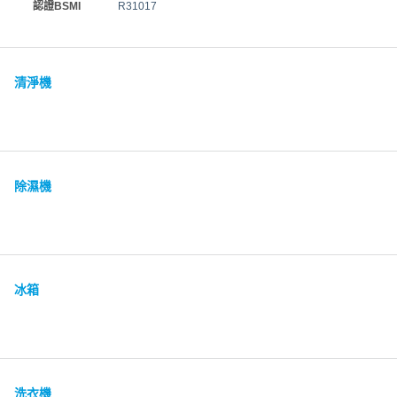
認證BSMI
R31017
清淨機
除濕機
冰箱
洗衣機