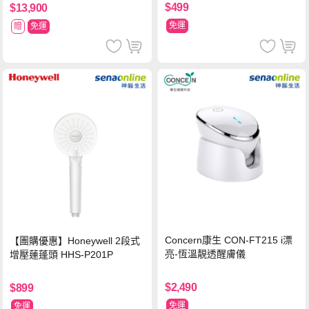
$499
$13,900
免運
贈
免運
Concern康生 CON-FT215 i漂
【團購優惠】Honeywell 2段式
亮-恆溫靚透醒膚儀
增壓蓮蓬頭 HHS-P201P
$2,490
$899
免運
免運