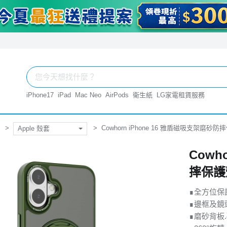
iPhone17
iPad
Mac Neo
AirPods
衛生紙
LG家電租賃服務
Cowhorn iPhone 16 雅盾磁吸支架磨砂
Apple 殼套
Cowh
摔保護
∎全方位保
∎邊框及鏡
∎磨砂背板