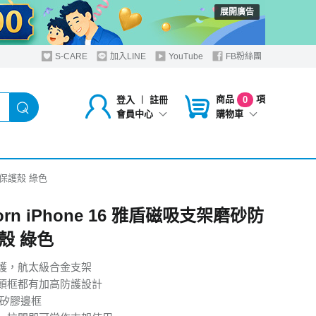
展開廣告
S-CARE
加入LINE
YouTube
FB粉絲團
商品
項
登入
︱
註冊
0
購物車
會員中心
防摔保護殼 綠色
orn iPhone 16 雅盾磁吸支架磨砂防
殼 綠色
護，航太級合金支架
頭框都有加高防護設計
.矽膠邊框