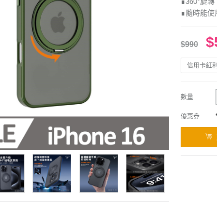
∎360°
∎隨時能使
$
$990
信用卡紅
數量
優惠券