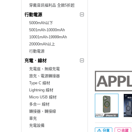
穿戴音訊福利品 全館5折起
行動電源
5000mAh以下
5001mAh-10000mAh
10001mAh-19999mAh
20000mAh以上
行動電源
充電．線材
充電座、無線充電
旅充、電源轉接器
Type C 線材
Lightning 線材
Micro USB 線材
多合一 線材
轉接器、轉接線
車充
充電設備
分享
收藏