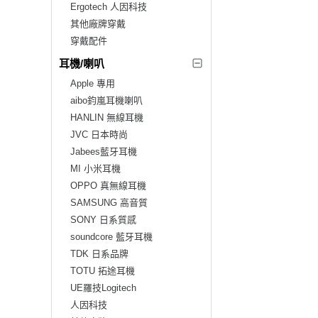
Ergotech 人因科技
其他廠牌穿戴
穿戴配件
耳機/喇叭
Apple 專用
aibo鈞嵐耳機喇叭
HANLIN 無線耳機
JVC 日本時尚
Jabees藍牙耳機
MI 小米耳機
OPPO 真無線耳機
SAMSUNG 高音質
SONY 日系質感
soundcore 藍牙耳機
TDK 日系品牌
TOTU 拓途耳機
UE羅技Logitech
人因科技