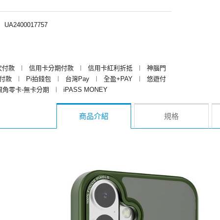
︱
UA2400017757
次付款
︱
信用卡分期付款
︱
信用卡紅利折抵
︱
神腦門
y付款
︱
Pi拍錢包
︱
台灣Pay
︱
全盈+PAY
︱
悠遊付
銀角零卡-無卡分期
︱
iPASS MONEY
商品介紹
規格