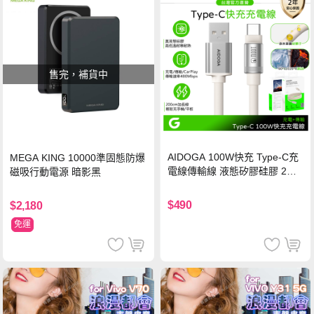
售完，補貨中
AIDOGA 100W快充 Type-C充
MEGA KING 10000準固態防爆
電線傳輸線 液態矽膠硅膠 2M
磁吸行動電源 暗影黑
支援iPhone17/安卓/手機/平板
$490
$2,180
免運