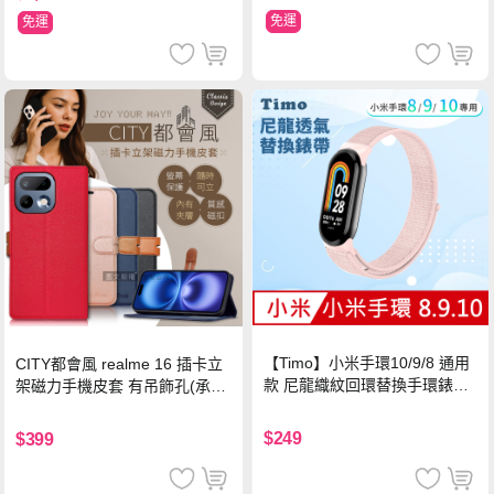
免運
免運
【Timo】小米手環10/9/8 通用
CITY都會風 realme 16 插卡立
款 尼龍織紋回環替換手環錶帶-
架磁力手機皮套 有吊飾孔(承諾
珍珠粉
黑)
$249
$399