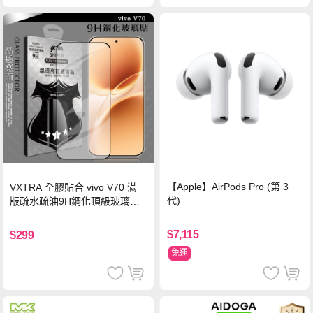
【Apple】AirPods Pro (第 3
VXTRA 全膠貼合 vivo V70 滿
代)
版疏水疏油9H鋼化頂級玻璃貼
保護貼(黑)
$7,115
$299
免運