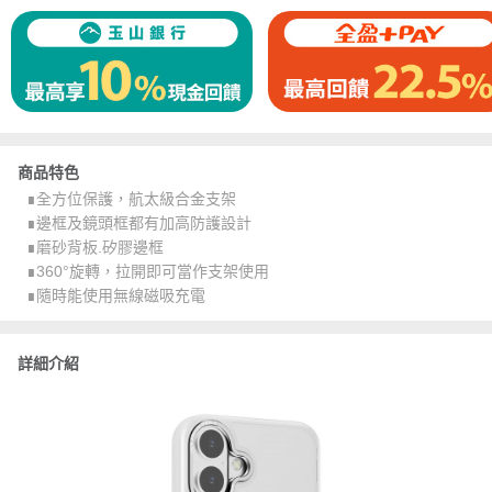
商品特色
∎全方位保護，航太級合金支架
∎邊框及鏡頭框都有加高防護設計
∎磨砂背板.矽膠邊框
∎360°旋轉，拉開即可當作支架使用
∎隨時能使用無線磁吸充電
詳細介紹