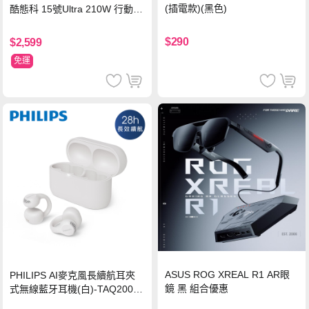
(插電款)(黑色)
酷態科 15號Ultra 210W 行動電
源 20000mAh (PB200U) -灰色
$290
$2,599
免運
ASUS ROG XREAL R1 AR眼
PHILIPS AI麥克風長續航耳夾
鏡 黑 組合優惠
式無線藍牙耳機(白)-TAQ2000
WT