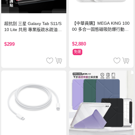
【中華員購】MEGA KING 100
超抗刮 三星 Galaxy Tab S11/S
00 多合一固態磁吸防爆行動電
10 Lite 共用 專業版疏水疏油9H
源 冰曜白
鋼化玻璃膜 平板玻璃貼
$2,880
$299
免運