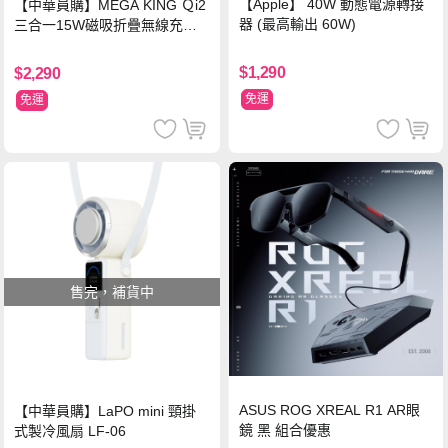
【Apple】 40W 動態電源轉接
【中華員購】MEGA KING Ｑi2
器 (最高輸出 60W)
三合一15W磁吸折疊無線充電
支架 黑
$1,290
$2,290
免運
免運
售完，補貨中
ASUS ROG XREAL R1 AR眼
【中華員購】LaPO mini 頸掛
鏡 黑 組合優惠
式製冷風扇 LF-06