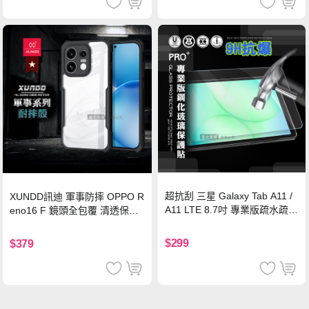
超抗刮 三星 Galaxy Tab A11 /
XUNDD訊迪 軍事防摔 OPPO R
A11 LTE 8.7吋 專業版疏水疏油
eno16 F 鏡頭全包覆 清透保護
9H鋼化玻璃膜 平板玻璃貼
殼 手機殼(夜幕黑)
$299
$379