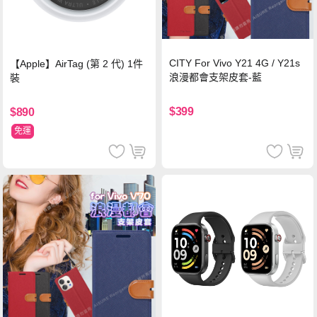
CITY For Vivo Y21 4G / Y21s
【Apple】AirTag (第 2 代) 1件
浪漫都會支架皮套-藍
裝
$399
$890
免運