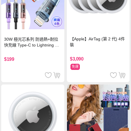
【Apple】AirTag (第 2 代) 4件
30W 極光芯系列 防過熱+耐拉
裝
快充線 Type-C to Lightning 傳
輸充電線(1.2M)黑色
$3,090
$199
免運