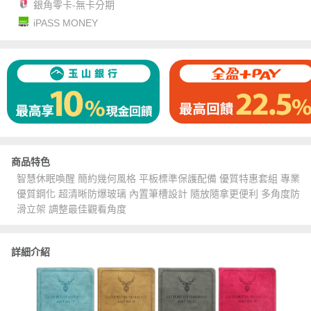
銀角零卡-無卡分期
iPASS MONEY
商品特色
智慧休眠喚醒 簡約幾何風格 平板標準保護配備 優質特惠套組 專業
優質鋼化 超清晰防爆玻璃 內置筆槽設計 隨放隨拿更便利 多角度防
滑立架 調整最佳觀看角度
詳細介紹