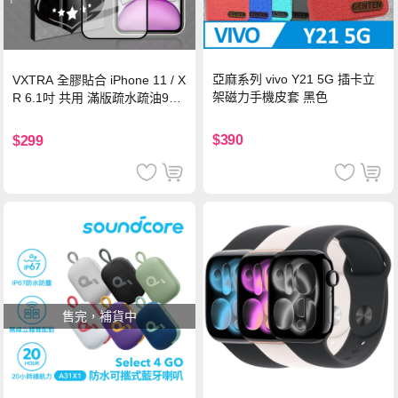
亞麻系列 vivo Y21 5G 插卡立
VXTRA 全膠貼合 iPhone 11 / X
架磁力手機皮套 黑色
R 6.1吋 共用 滿版疏水疏油9H
鋼化頂級玻璃膜(黑)
$390
$299
售完，補貨中