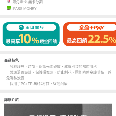
銀角零卡-無卡分期
iPASS MONEY
商品特色
．多種經典、時尚、保護元素碰撞，成就別致的都市風格
．鏡頭滑蓋設計，保護攝像頭，防止刮花，還能防偷窺護隱私，避
免隱私洩露
．採用了PC+TPU環保材質，堅韌耐磨
詳細介紹