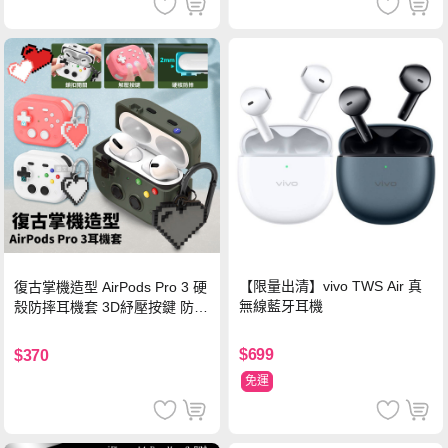
【限量出清】vivo TWS Air 真
復古掌機造型 AirPods Pro 3 硬
無線藍牙耳機
殼防摔耳機套 3D紓壓按鍵 防開
鎖扣 附心形掛勾(懷舊灰)
$699
$370
免運