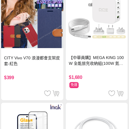
【中華員購】MEGA KING 100
CITY Vivo V70 浪漫都會支架皮
W 全能旅充收納組(100W 氮化
套-紅色
鎵旅充頭 +100W高速充電線附
萬國轉接器)
$1,680
$399
免運