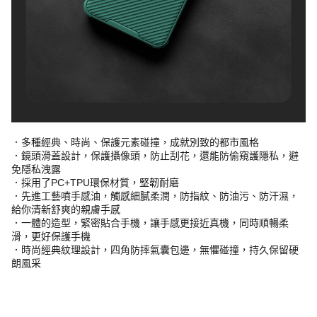
．多種經典、時尚、保護元素碰撞，成就別致的都市風格
．鏡頭滑蓋設計，保護攝像頭，防止刮花，還能防偷窺護隱私，避
免隱私洩露
．採用了PC+TPU環保材質，堅韌耐磨
．先進工藝噴手感油，觸感細膩柔潤，防指紋、防油污、防汗濕，
給你清新舒爽的親膚手感
．一體的造型，緊密貼合手機，讓手感更接近真機，同時順暢柔
滑，更好保護手機
．時尚經典紋理設計，四角防摔氣囊包邊，無懼碰撞，持久保留硬
朗風采