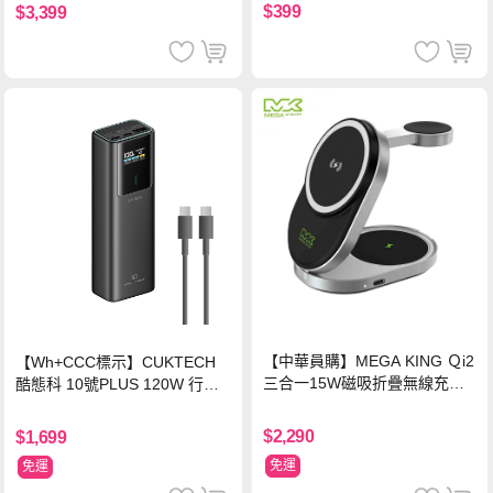
$399
$3,399
【中華員購】MEGA KING Ｑi2
【Wh+CCC標示】CUKTECH
三合一15W磁吸折疊無線充電
酷態科 10號PLUS 120W 行動
支架 黑
電源 15000mAh (PB150P)-黑
色
$2,290
$1,699
免運
免運