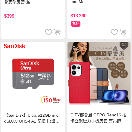
mm M/L
會支架皮套-藍
$13,390
$399
免運
CITY都會風 OPPO Reno16 插
【SanDisk】Ultra 512GB micr
卡立架磁力手機皮套 有吊飾孔
oSDXC UHS-I A1 記憶卡(讀取
(奢華紅)
達150MB/s)