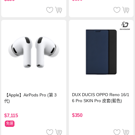
DUX DUCIS OPPO Reno 16/1
【Apple】AirPods Pro (第 3
6 Pro SKIN Pro 皮套(藍色)
代)
$350
$7,115
免運