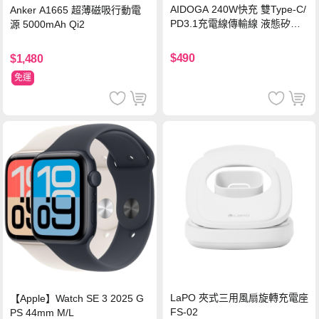
AIDOGA 240W快充 雙Type-C/
Anker A1665 超薄磁吸行動電
PD3.1充電線傳輸線 液態矽膠
源 5000mAh Qi2
硅膠 2M 支援iPhone17/安卓/手
機/平板/筆電
$490
$1,480
免運
LaPO 夾式三用風扇旋轉充電座
【Apple】Watch SE 3 2025 G
FS-02
PS 44mm M/L