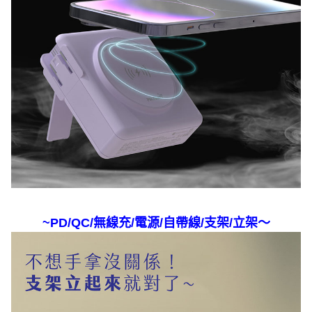
~PD/QC/無線充/電源/自帶線/支架/立架～