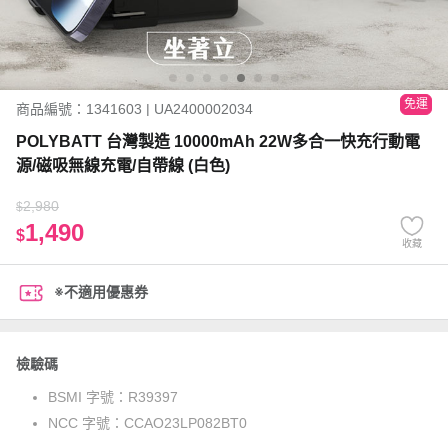
免運
商品編號：1341603 | UA2400002034
POLYBATT 台灣製造 10000mAh 22W多合一快充行動電
源/磁吸無線充電/自帶線 (白色)
2,980
$
1,490
$
收藏
※不適用優惠券
檢驗碼
BSMI 字號：
R39397
NCC 字號：
CCAO23LP082BT0