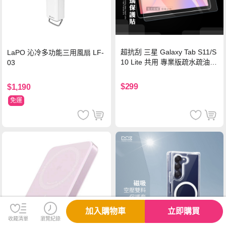
超抗刮 三星 Galaxy Tab S11/S
LaPO 沁冷多功能三用風扇 LF-
10 Lite 共用 專業版疏水疏油9
03
H鋼化玻璃膜 平板玻璃貼
$299
$1,190
免運
加入購物車
立即購買
收藏清單
瀏覽紀錄