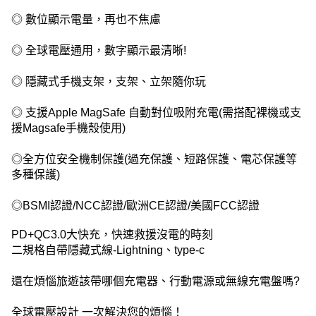
◎ 數位顯示電量，再也不焦慮
◎ 全球電壓通用，數字顯示最清晰!
◎ 隱藏式手機支架，支架、立架隨你玩
◎ 支援Apple MagSafe 自動對位吸附充電(需搭配裸機或支
援Magsafe手機殼使用)
◎全方位安全機制保護(過充保護、短路保護、電芯保護等
多種保護)
◎BSMI認證/NCC認證/歐洲CE認證/美國FCC認證
PD+QC3.0大快充，快速救援沒電的時刻
二規格自帶隱藏式線-Lightning、type-c
還在煩惱旅遊該帶哪個充電器、行動電源或無線充電盤嗎?
全球電壓設計 一次解決您的煩惱！