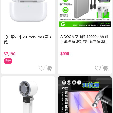
AIDOGA 艾迪伽 10000mAh 可
【中華VIP】AirPods Pro (第 3
上飛機 智能斷電行動電源 38.5
代)
Wh PD雙向快充充電線 鈦銀 台
灣BSMI/中國CCC/歐美CE/FCC
$990
$7,190
認證
免運