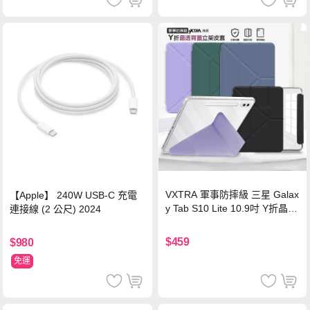
VXTRA 軍事防摔級 三星 Galax
【Apple】 240W USB-C 充電
y Tab S10 Lite 10.9吋 Y折晶透
連接線 (2 公尺) 2024
背蓋立架皮套 含筆槽(經典黑)
$459
$980
免運