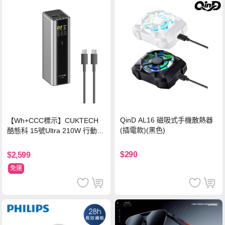
QinD AL16 磁吸式手機散熱器
【Wh+CCC標示】CUKTECH
(插電款)(黑色)
酷態科 15號Ultra 210W 行動電
源 20000mAh (PB200U) -灰色
$290
$2,599
免運