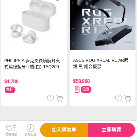
ASUS ROG XREAL R1 AR眼
PHILIPS AI麥克風長續航耳夾
鏡 黑 組合優惠
式無線藍牙耳機(白)-TAQ2000
WT
$58,998
$1,780
贈
免運
免運
加入購物車
立即購買
收藏清單
瀏覽紀錄