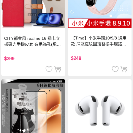
【Timo】小米手環10/9/8 通用
CITY都會風 realme 16 插卡立
款 尼龍織紋回環替換手環錶帶-
架磁力手機皮套 有吊飾孔(承諾
珍珠粉
黑)
$249
$399