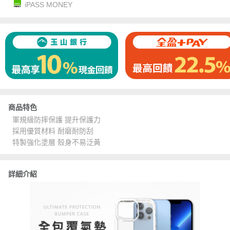
iPASS MONEY
商品特色
軍規級防摔保護 提升保護力
採用優質材料 耐磨耐防刮
特製強化塗層 殼身不易泛黃
詳細介紹