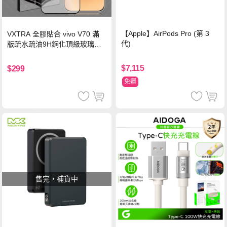
【Apple】AirPods Pro (第 3
VXTRA 全膠貼合 vivo V70 滿
代)
版疏水疏油9H鋼化頂級玻璃貼
保護貼(黑)
$7,115
$299
免運
售完，補貨中