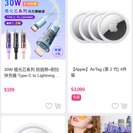
【Apple】AirTag (第 2 代) 4件
30W 極光芯系列 防過熱+耐拉
裝
快充線 Type-C to Lightning 傳
輸充電線(1.2M)黑色
$3,090
$199
免運