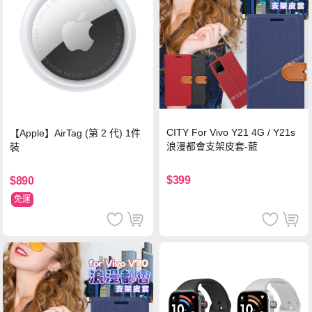
CITY For Vivo Y21 4G / Y21s
【Apple】AirTag (第 2 代) 1件
浪漫都會支架皮套-藍
裝
$399
$890
免運