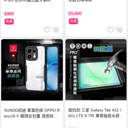
4 GO 防水可攜式藍牙喇叭
$5,690
$990
免運
免運
超抗刮 三星 Galaxy Tab A11 /
XUNDD訊迪 軍事防摔 OPPO R
A11 LTE 8.7吋 專業版疏水疏油
eno16 F 鏡頭全包覆 清透保護
9H鋼化玻璃膜 平板玻璃貼
殼 手機殼(夜幕黑)