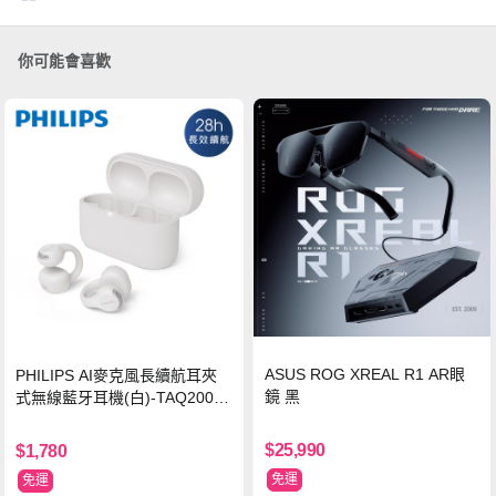
你可能會喜歡
ASUS ROG XREAL R1 AR眼
PHILIPS AI麥克風長續航耳夾
鏡 黑
式無線藍牙耳機(白)-TAQ2000
WT
$25,990
$1,780
免運
免運