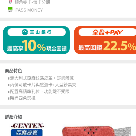
銀角零卡-無卡分期
iPASS MONEY
商品特色
∎義大利式亞麻紋路皮革，舒適觸感
∎內側可放卡片與悠遊卡+大型鈔票夾
∎配置高精準孔位，功能鍵不受限
∎時尚四色選擇
詳細介紹