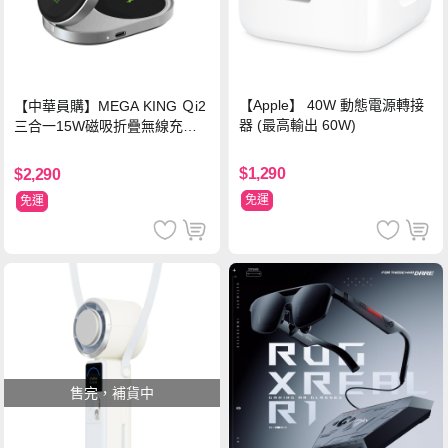
【Apple】 40W 動態電源轉接
【中華員購】MEGA KING Ｑi2
器 (最高輸出 60W)
三合一15W磁吸折疊無線充電
支架 黑
$1,290
$2,290
免運
免運
售完，補貨中