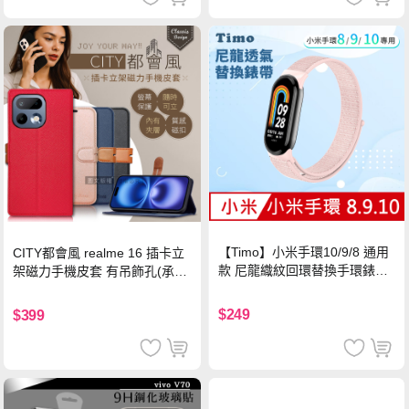
【Timo】小米手環10/9/8 通用
CITY都會風 realme 16 插卡立
款 尼龍織紋回環替換手環錶帶-
架磁力手機皮套 有吊飾孔(承諾
珍珠粉
黑)
$249
$399