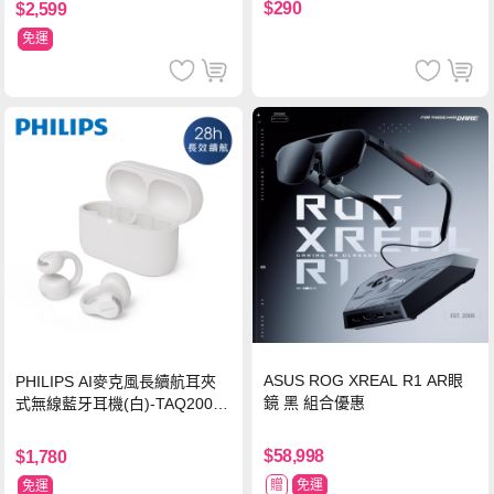
$290
$2,599
免運
ASUS ROG XREAL R1 AR眼
PHILIPS AI麥克風長續航耳夾
鏡 黑 組合優惠
式無線藍牙耳機(白)-TAQ2000
WT
$58,998
$1,780
贈
免運
免運