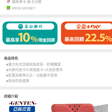
銀角零卡-無卡分期
iPASS MONEY
商品特色
∎義大利式亞麻紋路皮革，舒適觸感
∎內側可放卡片與悠遊卡+大型鈔票夾
∎配置高精準孔位，功能鍵不受限
∎時尚四色選擇
詳細介紹