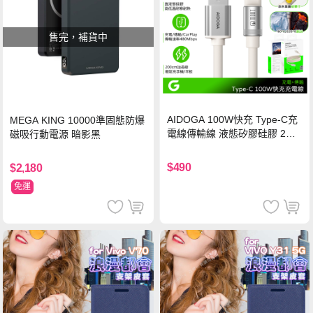
售完，補貨中
AIDOGA 100W快充 Type-C充
MEGA KING 10000準固態防爆
電線傳輸線 液態矽膠硅膠 2M
磁吸行動電源 暗影黑
支援iPhone17/安卓/手機/平板
$490
$2,180
免運