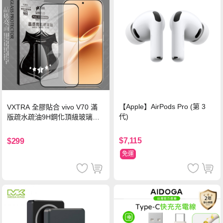
【Apple】AirPods Pro (第 3
VXTRA 全膠貼合 vivo V70 滿
代)
版疏水疏油9H鋼化頂級玻璃貼
保護貼(黑)
$7,115
$299
免運