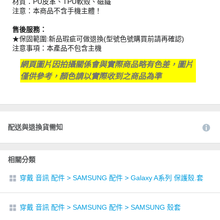
材質：PU皮革、TPU軟殼、磁鐵
注意：本商品不含手機主體！
售後服務：
★保固範圍:新品瑕疵可做退換(型號色號購買前請再確認)
注意事項：本產品不包含主機
網頁圖片因拍攝關係會與實際商品略有色差，圖片
僅供參考，顏色請以實際收到之商品為準
配送與退換貨需知
相關分類
穿戴 音訊 配件
>
SAMSUNG 配件
>
Galaxy A系列 保護殼.套
穿戴 音訊 配件
>
SAMSUNG 配件
>
SAMSUNG 殼套