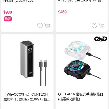
y Tab S10 Lite 10.9吋 Y折晶透
連接線 (2 公尺) 2024
背蓋立架皮套 含筆槽(經典黑)
$459
$980
免運
QinD AL16 磁吸式手機散熱器
【Wh+CCC標示】CUKTECH
(插電款)(黑色)
酷態科 15號Ultra 210W 行動電
源 20000mAh (PB200U) -灰色