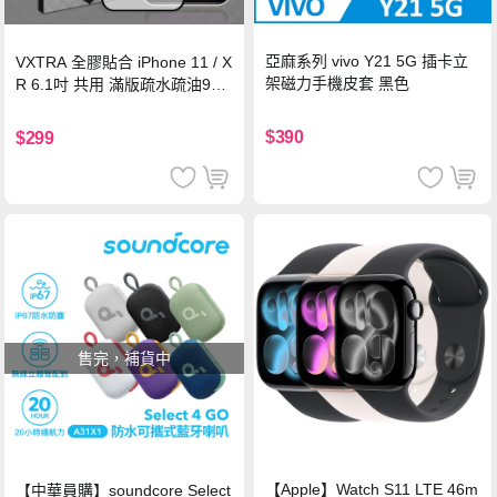
亞麻系列 vivo Y21 5G 插卡立
VXTRA 全膠貼合 iPhone 11 / X
架磁力手機皮套 黑色
R 6.1吋 共用 滿版疏水疏油9H
鋼化頂級玻璃膜(黑)
$390
$299
售完，補貨中
【Apple】Watch S11 LTE 46m
【中華員購】soundcore Select