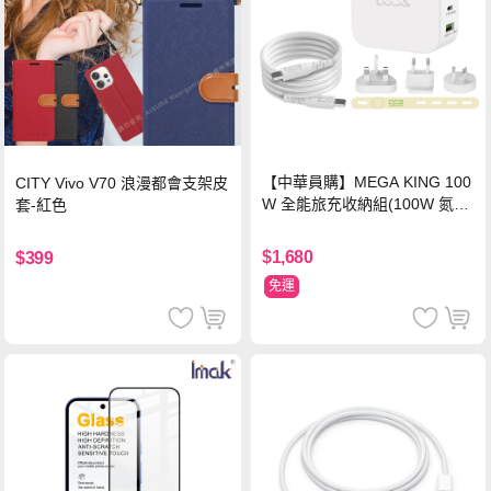
【中華員購】MEGA KING 100
CITY Vivo V70 浪漫都會支架皮
W 全能旅充收納組(100W 氮化
套-紅色
鎵旅充頭 +100W高速充電線附
萬國轉接器)
$1,680
$399
免運