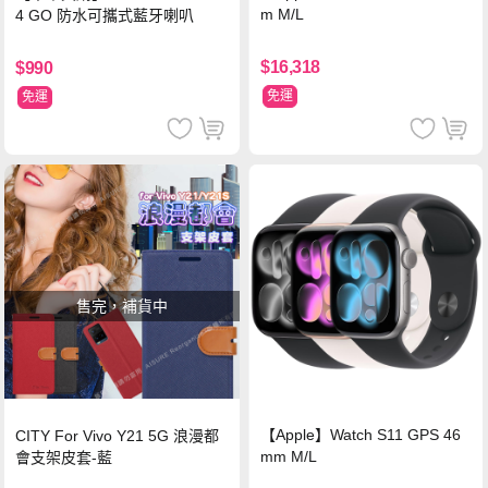
m M/L
4 GO 防水可攜式藍牙喇叭
$16,318
$990
免運
免運
售完，補貨中
【Apple】Watch S11 GPS 46
CITY For Vivo Y21 5G 浪漫都
mm M/L
會支架皮套-藍