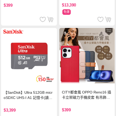
$13,390
$399
免運
CITY都會風 OPPO Reno16 插
【SanDisk】Ultra 512GB micr
卡立架磁力手機皮套 有吊飾孔
oSDXC UHS-I A1 記憶卡(讀取
(奢華紅)
達150MB/s)
$399
$3,399