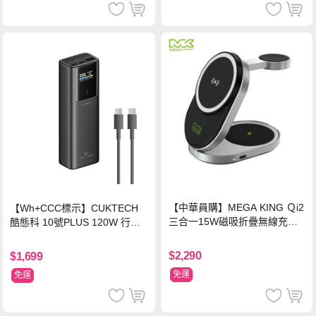
【中華員購】MEGA KING Ｑi2
【Wh+CCC標示】CUKTECH
三合一15W磁吸折疊無線充電
酷態科 10號PLUS 120W 行動
支架 黑
電源 15000mAh (PB150P)-黑
色
$2,290
$1,699
免運
免運