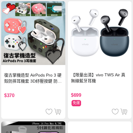
【限量出清】vivo TWS Air 真
復古掌機造型 AirPods Pro 3 硬
無線藍牙耳機
殼防摔耳機套 3D紓壓按鍵 防開
鎖扣 附心形掛勾(懷舊灰)
$699
$370
免運