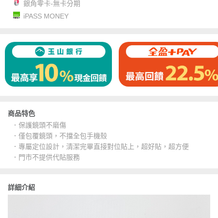
銀角零卡-無卡分期
iPASS MONEY
商品特色
．保護鏡頭不磨傷
．僅包覆鏡頭，不擋全包手機殼
．專屬定位設計，清潔完畢直接對位貼上，超好貼，超方便
．門市不提供代貼服務
詳細介紹