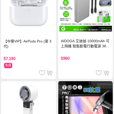
AIDOGA 艾迪伽 10000mAh 可
【中華VIP】AirPods Pro (第 3
上飛機 智能斷電行動電源 38.5
代)
Wh PD雙向快充充電線 鈦銀 台
灣BSMI/中國CCC/歐美CE/FCC
$990
$7,190
認證
免運