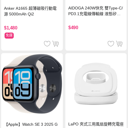
AIDOGA 240W快充 雙Type-C/
Anker A1665 超薄磁吸行動電
PD3.1充電線傳輸線 液態矽膠
源 5000mAh Qi2
硅膠 2M 支援iPhone17/安卓/手
機/平板/筆電
$490
$1,480
免運
LaPO 夾式三用風扇旋轉充電座
【Apple】Watch SE 3 2025 G