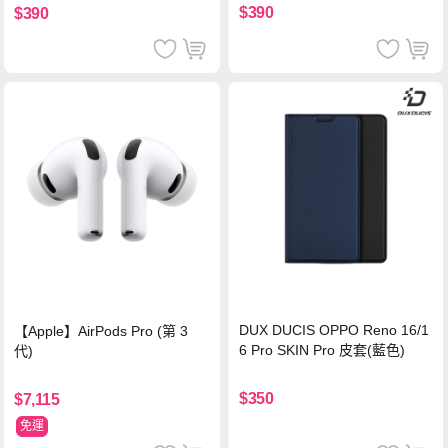
$390
$390
DUX DUCIS OPPO Reno 16/1
【Apple】AirPods Pro (第 3
6 Pro SKIN Pro 皮套(藍色)
代)
$350
$7,115
免運