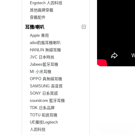
Ergotech 人因科技
其他廠牌穿戴
穿戴配件
耳機/喇叭
Apple 專用
aibo鈞嵐耳機喇叭
HANLIN 無線耳機
JVC 日本時尚
Jabees藍牙耳機
MI 小米耳機
OPPO 真無線耳機
SAMSUNG 高音質
SONY 日系質感
soundcore 藍牙耳機
TDK 日系品牌
TOTU 拓途耳機
UE羅技Logitech
人因科技