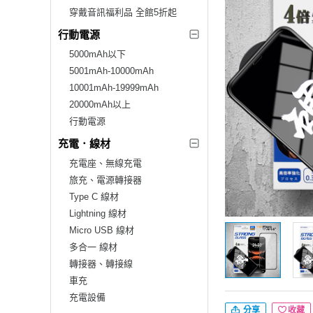
穿戴音訊福利品 全館5折起
行動電源
5000mAh以下
5001mAh-10000mAh
10001mAh-19999mAh
20000mAh以上
行動電源
充電．線材
充電座、無線充電
旅充、電源轉接器
Type C 線材
Lightning 線材
Micro USB 線材
多合一 線材
轉接器、轉接線
車充
充電設備
分享
收藏