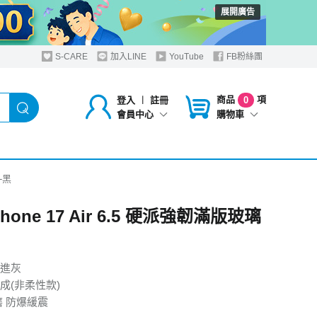
展開廣告
S-CARE
加入LINE
YouTube
FB粉絲團
商品
項
登入
︱
註冊
0
購物車
會員中心
貼-黑
iPhone 17 Air 6.5 硬派強韌滿版玻璃
進灰
成(非柔性款)
磨 防爆緩震