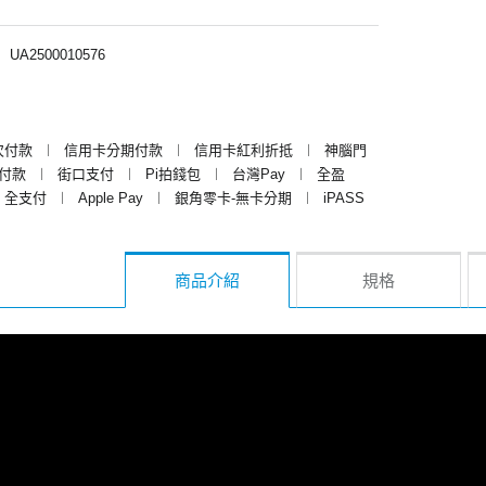
︱
UA2500010576
次付款
︱
信用卡分期付款
︱
信用卡紅利折抵
︱
神腦門
y付款
︱
街口支付
︱
Pi拍錢包
︱
台灣Pay
︱
全盈
全支付
︱
Apple Pay
︱
銀角零卡-無卡分期
︱
iPASS
商品介紹
規格