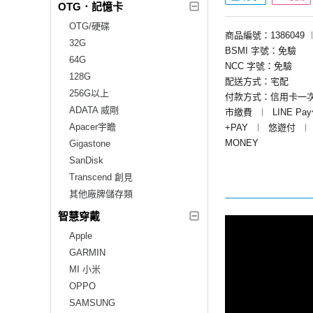
OTG．記憶卡
OTG/硬碟
商品編號：1386049
32G
BSMI 字號：免驗
64G
NCC 字號：免驗
128G
配送方式：宅配
256G以上
付款方式：信用卡一
ADATA 威剛
市繳費
︱
LINE Pa
Apacer宇瞻
+PAY
︱
悠遊付
︱
MONEY
Gigastone
SanDisk
Transcend 創見
其他廠牌儲存類
智慧穿戴
Apple
GARMIN
MI 小米
OPPO
SAMSUNG