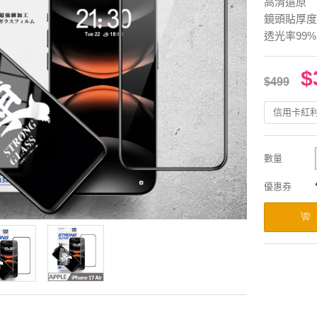
高清還原
鏡頭貼厚度0
透光率99%
$
$499
信用卡紅
數量
優惠券