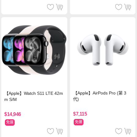
【Apple】AirPods Pro (第 3
【Apple】Watch S11 LTE 42m
代)
m S/M
$7,115
$14,946
免運
免運