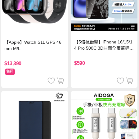
【5倍抗衝擊】iPhone 16/15/1
【Apple】Watch S11 GPS 46
4 Pro 500C 3D曲面全覆蓋鋼化
mm M/L
玻璃貼 0.5mm極窄邊框 防指紋
保護貼
$590
$13,390
免運