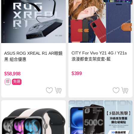
CITY For Vivo Y21 4G / Y21s
ASUS ROG XREAL R1 AR眼鏡
浪漫都會支架皮套-藍
黑 組合優惠
$399
$58,998
贈
免運