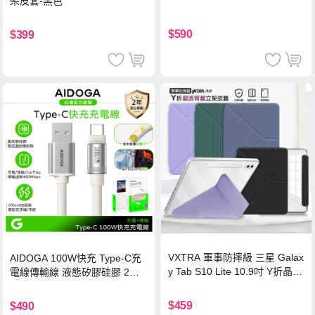
架皮套-黑色
$590
$399
VXTRA 軍事防摔級 三星 Galax
AIDOGA 100W快充 Type-C充
y Tab S10 Lite 10.9吋 Y折晶透
電線傳輸線 液態矽膠硅膠 2M
背蓋立架皮套 含筆槽(經典黑)
支援iPhone17/安卓/手機/平板
$459
$490