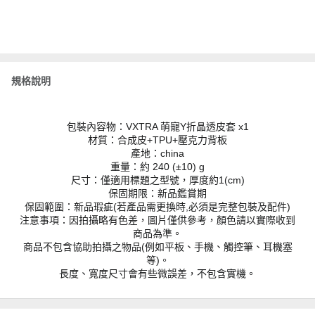
規格說明
包裝內容物：VXTRA 萌寵Y折晶透皮套 x1
材質：合成皮+TPU+壓克力背板
產地：china
重量：約 240 (±10) g
尺寸：僅適用標題之型號，厚度約1(cm)
保固期限：新品鑑賞期
保固範圍：新品瑕疵(若產品需更換時,必須是完整包裝及配件)
注意事項：因拍攝略有色差，圖片僅供參考，顏色請以實際收到
商品為準。
商品不包含協助拍攝之物品(例如平板、手機、觸控筆、耳機塞
等)。
長度、寬度尺寸會有些微誤差，不包含實機。