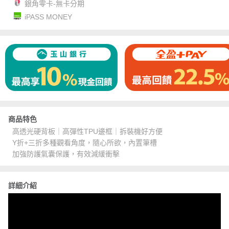
銀角零卡-無卡分期
iPASS MONEY
商品特色
高透光硬背板｜高彈性TPU邊框｜拆裝機好方便
Y折+三折多種觀看角度，隨心所欲，內置筆槽
加強防護氣囊保護，有效減緩衝擊
詳細介紹