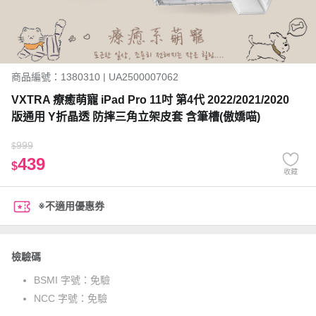
商品編號：1380310 | UA2500007062
VXTRA 療癒萌寵 iPad Pro 11吋 第4代 2022/2021/2020
版通用 Y折晶透 防摔三角立架皮套 含筆槽(傲嬌喵)
999
$
439
$
收藏
※不適用優惠券
檢驗碼
BSMI 字號：
免驗
NCC 字號：
免驗