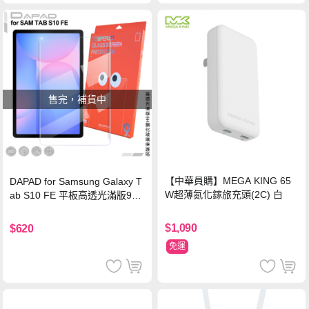
售完，補貨中
【中華員購】MEGA KING 65
DAPAD for Samsung Galaxy T
W超薄氮化鎵旅充頭(2C) 白
ab S10 FE 平板高透光滿版9H
鋼化玻璃保護貼
$1,090
$620
免運