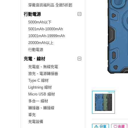
穿戴音訊福利品 全館5折起
行動電源
5000mAh以下
5001mAh-10000mAh
10001mAh-19999mAh
20000mAh以上
行動電源
充電．線材
充電座、無線充電
旅充、電源轉接器
Type C 線材
Lightning 線材
Micro USB 線材
多合一 線材
轉接器、轉接線
車充
充電設備
分享
收藏