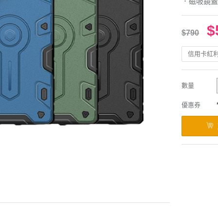
．磁吸鏡蓋
$
$790
信用卡紅
數量
優惠券