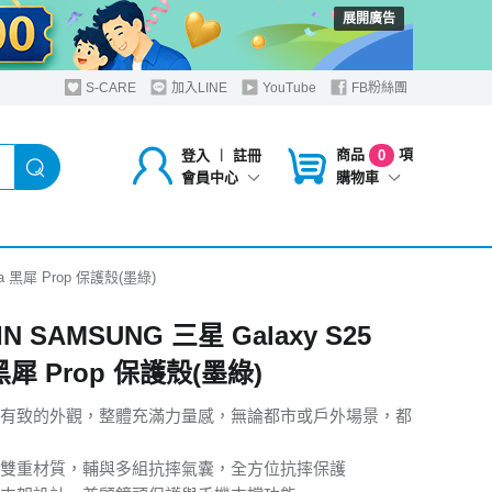
展開廣告
S-CARE
加入LINE
YouTube
FB粉絲團
商品
項
登入
︱
註冊
0
購物車
會員中心
tra 黑犀 Prop 保護殼(墨綠)
IN SAMSUNG 三星 Galaxy S25
 黑犀 Prop 保護殼(墨綠)
有致的外觀，整體充滿力量感，無論都市或戶外場景，都
PC雙重材質，輔與多組抗摔氣囊，全方位抗摔保護