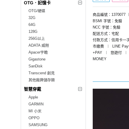
OTG．記憶卡
OTG/硬碟
商品編號：1370077
32G
BSMI 字號：免驗
64G
NCC 字號：免驗
128G
配送方式：宅配
256G以上
付款方式：信用卡一
ADATA 威剛
市繳費
︱
LINE Pa
Apacer宇瞻
+PAY
︱
悠遊付
︱
MONEY
Gigastone
SanDisk
Transcend 創見
其他廠牌儲存類
智慧穿戴
Apple
GARMIN
MI 小米
OPPO
SAMSUNG