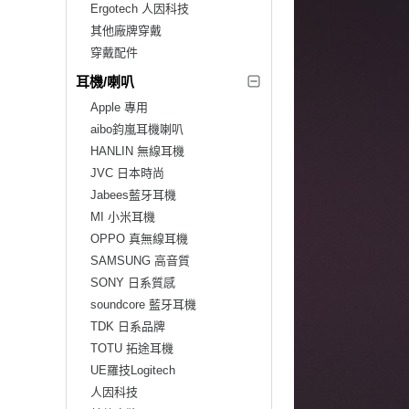
Ergotech 人因科技
其他廠牌穿戴
穿戴配件
耳機/喇叭
Apple 專用
aibo鈞嵐耳機喇叭
HANLIN 無線耳機
JVC 日本時尚
Jabees藍牙耳機
MI 小米耳機
OPPO 真無線耳機
SAMSUNG 高音質
SONY 日系質感
soundcore 藍牙耳機
TDK 日系品牌
TOTU 拓途耳機
UE羅技Logitech
人因科技