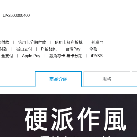
︱
UA2500000400
次付款
︱
信用卡分期付款
︱
信用卡紅利折抵
︱
神腦門
y付款
︱
街口支付
︱
Pi拍錢包
︱
台灣Pay
︱
全盈
全支付
︱
Apple Pay
︱
銀角零卡-無卡分期
︱
iPASS
商品介紹
規格