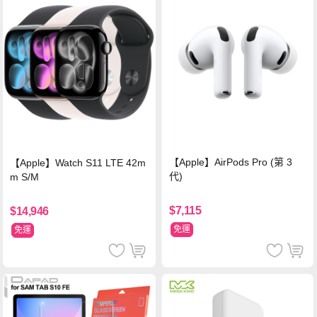
【Apple】AirPods Pro (第 3
【Apple】Watch S11 LTE 42m
代)
m S/M
$7,115
$14,946
免運
免運