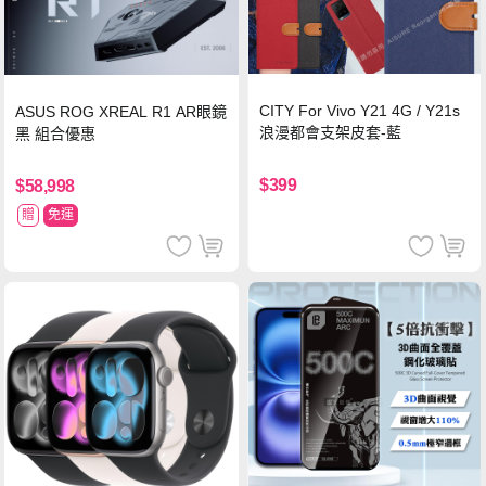
CITY For Vivo Y21 4G / Y21s
ASUS ROG XREAL R1 AR眼鏡
浪漫都會支架皮套-藍
黑 組合優惠
$399
$58,998
贈
免運