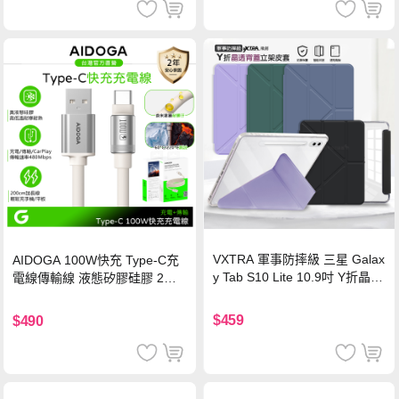
VXTRA 軍事防摔級 三星 Galax
AIDOGA 100W快充 Type-C充
y Tab S10 Lite 10.9吋 Y折晶透
電線傳輸線 液態矽膠硅膠 2M
背蓋立架皮套 含筆槽(經典黑)
支援iPhone17/安卓/手機/平板
$459
$490