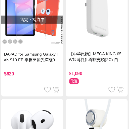
售完，補貨中
【中華員購】MEGA KING 65
DAPAD for Samsung Galaxy T
W超薄氮化鎵旅充頭(2C) 白
ab S10 FE 平板高透光滿版9H
鋼化玻璃保護貼
$1,090
$620
免運