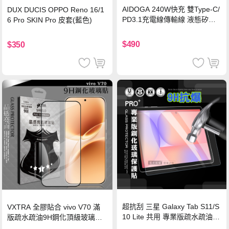
AIDOGA 240W快充 雙Type-C/
DUX DUCIS OPPO Reno 16/1
PD3.1充電線傳輸線 液態矽膠
6 Pro SKIN Pro 皮套(藍色)
硅膠 2M 支援iPhone17/安卓/手
機/平板/筆電
$490
$350
超抗刮 三星 Galaxy Tab S11/S
VXTRA 全膠貼合 vivo V70 滿
10 Lite 共用 專業版疏水疏油9
版疏水疏油9H鋼化頂級玻璃貼
H鋼化玻璃膜 平板玻璃貼
保護貼(黑)