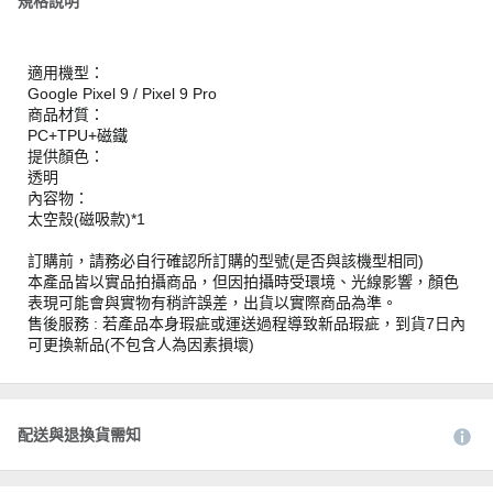
規格說明
適用機型：
Google Pixel 9 / Pixel 9 Pro
商品材質：
PC+TPU+磁鐵
提供顏色：
透明
內容物：
太空殼(磁吸款)*1
訂購前，請務必自行確認所訂購的型號(是否與該機型相同)
本產品皆以實品拍攝商品，但因拍攝時受環境、光線影響，顏色
表現可能會與實物有稍許誤差，出貨以實際商品為準。
售後服務 : 若產品本身瑕疵或運送過程導致新品瑕疵，到貨7日內
可更換新品(不包含人為因素損壞)
配送與退換貨需知