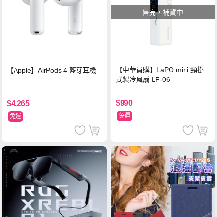
售完，補貨中
【中華員購】LaPO mini 頸掛
【Apple】AirPods 4 藍芽耳機
式製冷風扇 LF-06
$990
$4,265
免運
免運