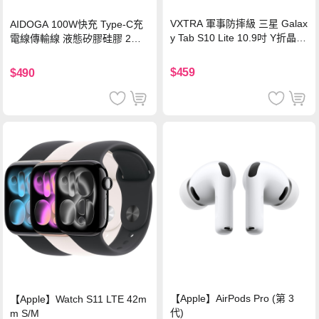
VXTRA 軍事防摔級 三星 Galax
AIDOGA 100W快充 Type-C充
y Tab S10 Lite 10.9吋 Y折晶透
電線傳輸線 液態矽膠硅膠 2M
背蓋立架皮套 含筆槽(經典黑)
支援iPhone17/安卓/手機/平板
$459
$490
【Apple】AirPods Pro (第 3
【Apple】Watch S11 LTE 42m
代)
m S/M