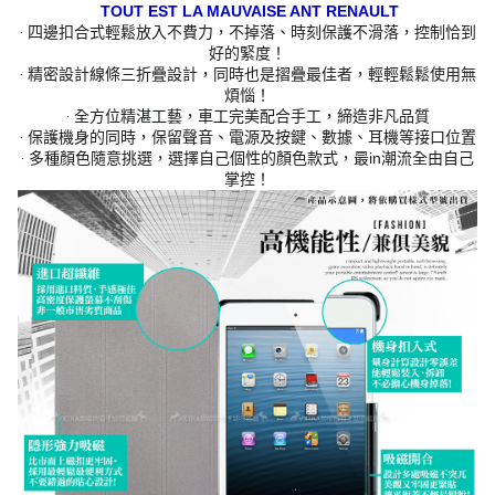
TOUT EST LA MAUVAISE ANT RENAULT
‧ 四邊扣合式輕鬆放入不費力，不掉落、時刻保護不滑落，控制恰到
好的緊度！
‧ 精密設計線條三折疊設計，同時也是摺疊最佳者，輕輕鬆鬆使用無
煩惱！
‧ 全方位精湛工藝，車工完美配合手工，締造非凡品質
‧ 保護機身的同時，保留聲音、電源及按鍵、數據、耳機等接口位置
‧ 多種顏色隨意挑選，選擇自己個性的顏色款式，最in潮流全由自己
掌控！