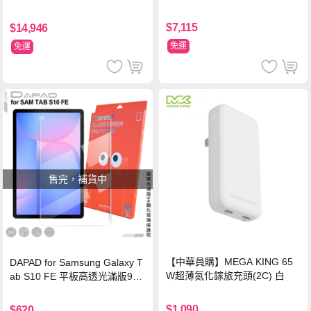
$7,115
$14,946
免運
免運
售完，補貨中
【中華員購】MEGA KING 65
DAPAD for Samsung Galaxy T
W超薄氮化鎵旅充頭(2C) 白
ab S10 FE 平板高透光滿版9H
鋼化玻璃保護貼
$1,090
$620