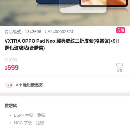
免運
商品編號：1342606 | UA2400002574
VXTRA OPPO Pad Neo 經典皮紋三折皮套(格雷紫)+9H
鋼化玻璃貼(合購價)
1,000
$
599
$
收藏
※不適用優惠券
檢驗碼
BSMI 字號：
免驗
NCC 字號：
免驗