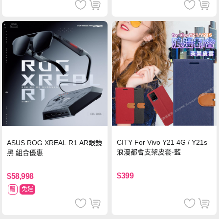
CITY For Vivo Y21 4G / Y21s
ASUS ROG XREAL R1 AR眼鏡
浪漫都會支架皮套-藍
黑 組合優惠
$399
$58,998
贈
免運