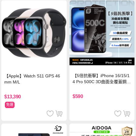
【5倍抗衝擊】iPhone 16/15/1
【Apple】Watch S11 GPS 46
4 Pro 500C 3D曲面全覆蓋鋼化
mm M/L
玻璃貼 0.5mm極窄邊框 防指紋
保護貼
$590
$13,390
免運