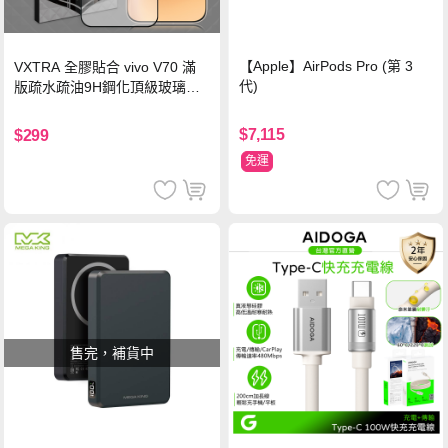
【Apple】AirPods Pro (第 3
VXTRA 全膠貼合 vivo V70 滿
代)
版疏水疏油9H鋼化頂級玻璃貼
保護貼(黑)
$7,115
$299
免運
售完，補貨中