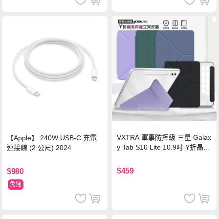
VXTRA 軍事防摔級 三星 Galax
【Apple】 240W USB-C 充電
y Tab S10 Lite 10.9吋 Y折晶透
連接線 (2 公尺) 2024
背蓋立架皮套 含筆槽(經典黑)
$459
$980
免運