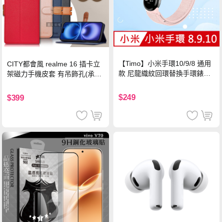
【Timo】小米手環10/9/8 通用
CITY都會風 realme 16 插卡立
款 尼龍織紋回環替換手環錶帶-
架磁力手機皮套 有吊飾孔(承諾
珍珠粉
黑)
$249
$399