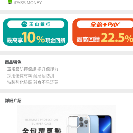
iPASS MONEY
商品特色
軍規級防摔保護 提升保護力
採用優質材料 耐磨耐防刮
特製強化塗層 殼身不易泛黃
詳細介紹