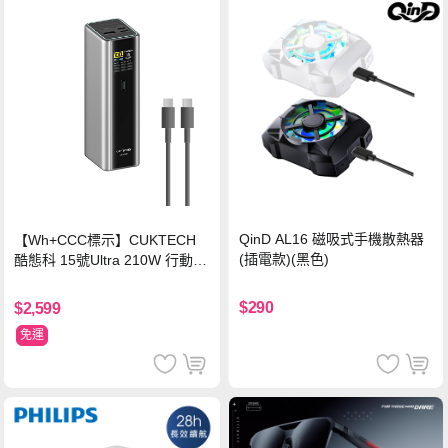
QinD AL16 磁吸式手機散熱器
【Wh+CCC標示】CUKTECH
(插電款)(黑色)
酷態科 15號Ultra 210W 行動電
源 20000mAh (PB200U) -灰色
$290
$2,599
免運