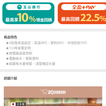
商品特色
★3段階保温設定：高温98℃、節約90℃、沖泡奶粉70℃
★7小時省電定時
★微電腦溫度控制
★電動給水，輕鬆便利
★超廣角水量視窗，清楚確認水量
詳細介紹