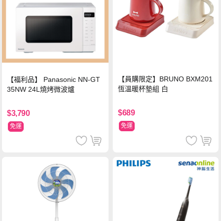
【員購限定】BRUNO BXM201
【福利品】 Panasonic NN-GT
恆溫暖杯墊組 白
35NW 24L燒烤微波爐
$689
$3,790
免運
免運