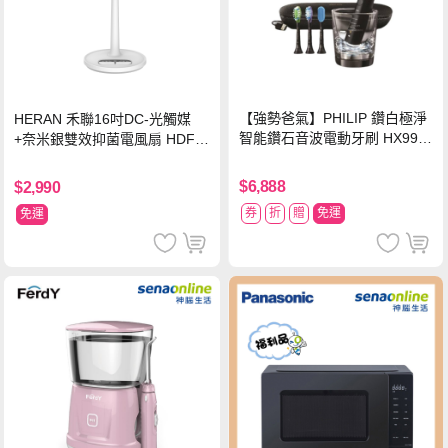
【強勢爸氣】PHILIP 鑽白極淨
HERAN 禾聯16吋DC-光觸媒
智能鑽石音波電動牙刷 HX992
+奈米銀雙效抑菌電風扇 HDF-1
4【贈亮白刷頭】
6AH72B
$6,888
$2,990
券
折
贈
免運
免運