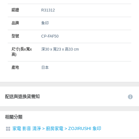
認證
R31312
品牌
象印
型號
CP-FAF50
尺寸(長x寬x
深30 x 寬23 x 高33 cm
高)
產地
日本
配送與退換貨需知
相關分類
家電 影音 清淨
>
廚房家電
>
ZOJIRUSHI 象印