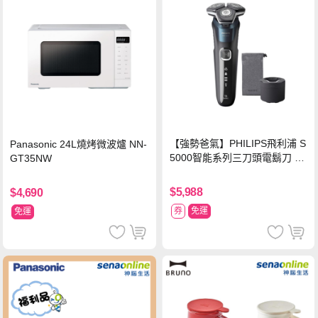
【強勢爸氣】PHILIPS飛利浦 S
Panasonic 24L燒烤微波爐 NN-
5000智能系列三刀頭電鬍刀 S5
GT35NW
889/60
$5,988
$4,690
券
免運
免運