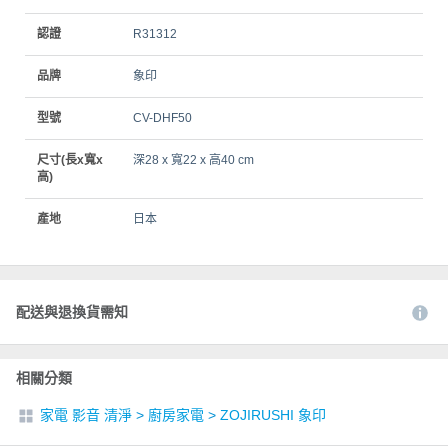
認證
R31312
品牌
象印
型號
CV-DHF50
尺寸(長x寬x
深28 x 寬22 x 高40 cm
高)
產地
日本
配送與退換貨需知
相關分類
家電 影音 清淨
>
廚房家電
>
ZOJIRUSHI 象印