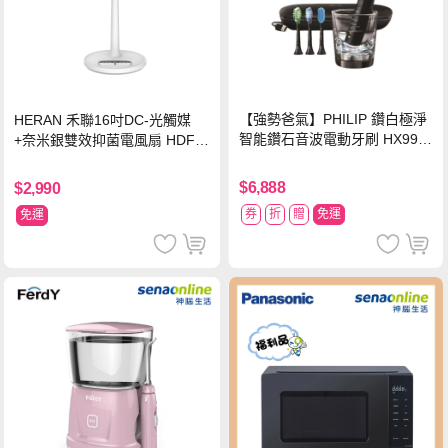
【強勢爸氣】PHILIP 鑽白極淨
HERAN 禾聯16吋DC-光觸媒
智能鑽石音波電動牙刷 HX992
+奈米銀雙效抑菌電風扇 HDF-1
4【贈亮白刷頭】
6AH72B
$6,888
$2,990
券
折
贈
免運
免運