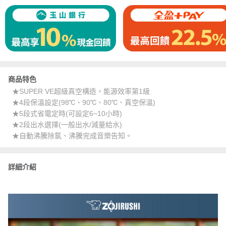
商品特色
★SUPER VE超級真空構造，能源效率第1級
★4段保溫設定(98℃、90℃、80℃、真空保溫)
★5段式省電定時(可設定6~10小時)
★2段出水選擇(一般出水/減量給水)
★自動沸騰除氯、沸騰完成音樂告知。
詳細介紹