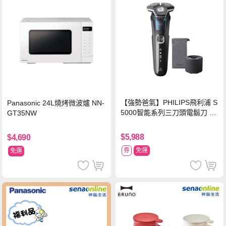
【強勢爸氣】PHILIPS飛利浦 S
Panasonic 24L燒烤微波爐 NN-
5000智能系列三刀頭電鬍刀 S5
GT35NW
889/60
$5,988
$4,690
券
免運
免運