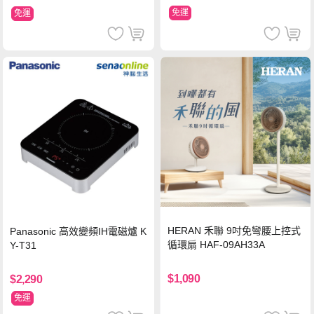
免運
免運
HERAN 禾聯 9吋免彎腰上控式
Panasonic 高效變頻IH電磁爐 K
循環扇 HAF-09AH33A
Y-T31
$1,090
$2,290
免運