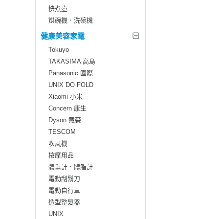
快煮壺
烘碗機．洗碗機
健康美容家電
Tokuyo
TAKASIMA 高島
Panasonic 國際
UNIX DO FOLD
Xiaomi 小米
Concern 康生
Dyson 戴森
TESCOM
吹風機
按摩用品
體重計．體脂計
電動刮鬍刀
電動自行車
造型整髮器
UNIX