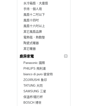
水冷箱扇．大廈扇
手持．個人用
風扇十二吋以下
風扇十四吋
風扇十六吋以上
其它風扇品牌
電熱毯．熱敷墊
陶瓷式暖器
其它暖器
廚房家電
Panasonic 國際
PHILIPS 飛利浦
bianco di puro 彼安特
ZOJIRUSHI 象印
TATUNG 大同
SAMSUNG 三星
保溫杯/隨行杯
BOSCH 博世