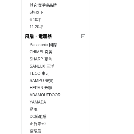
其它清淨機品牌
5坪以下
6-10坪
11-20坪
風扇．電暖器
Panasonic 國際
CHIMEI 奇美
SHARP 夏普
SANLUX 三洋
TECO 東元
SAMPO 聲寶
HERAN 禾聯
ADAMOUTDOOR
YAMADA
勳風
DC節能扇
正負零±0
循環扇