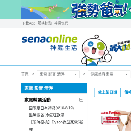
下載App
服務據點
神揚保代
首頁
家電 影音 清淨
健康美容家電
家電 影音 清淨
依上架日期
價
家電精選活動
國際夏日有禮賞(4/10-8/19)
酷暑激省 冷氣狂歡購
【限時瘋搶】Dyson造型家電6折
up