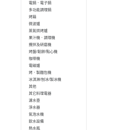
電鍋．電子鍋
多功能調理鍋
烤箱
微波爐
蒸氣烘烤爐
果汁機．調理機
攪拌及研磨機
烤盤/鬆餅/點心機
咖啡機
電磁爐
烤．製麵包機
冰淇淋/刨冰/製冰機
其他
其它料理電器
濾水壺
淨水器
氣泡水機
飲水設備
熱水瓶