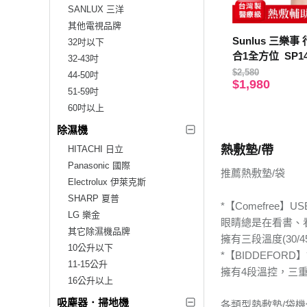
SANLUX 三洋
其他電視品牌
Sunlus 三樂
32吋以下
合1全方位 SP14
32-43吋
$2,580
44-50吋
$1,980
51-59吋
60吋以上
除濕機
熱敷墊/帶
HITACHI 日立
Panasonic 國際
推薦熱敷墊/袋
Electrolux 伊萊克斯
SHARP 夏普
*【Comefree
LG 樂金
眼睛總是在看書、
其它除濕機品牌
擁有三段溫度(30/
10公升以下
*【BIDDEFOR
11-15公升
擁有4段溫控，三重
16公升以上
吸塵器．掃地機
各類型熱敷墊/袋