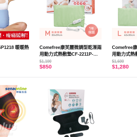
SP1218 暖暖熱
Comefree康芙麗微調型乾溼兩
Comefr
用動力式熱敷墊CF-2211P-中
用動力式熱敷墊
(醫療級)
(醫療級)
$1,100
$1,600
$850
$1,280