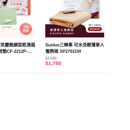
ee康芙麗微調型乾溼兩
Sunlus三樂事 可水洗輕薄單人
CF-2212P-大
電熱毯 SP2701OR
$2,580
$1,780