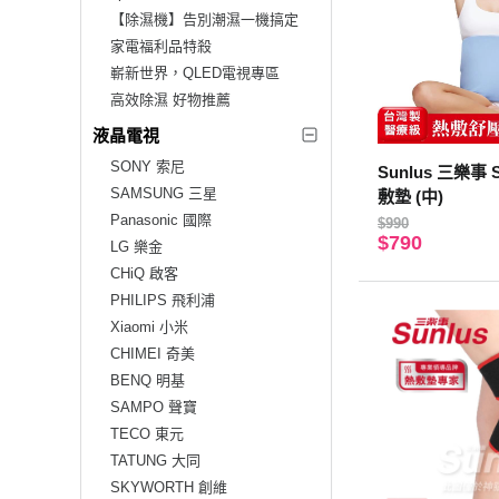
【除濕機】告別潮濕一機搞定
家電福利品特殺
嶄新世界，QLED電視專區
高效除濕 好物推薦
液晶電視
SONY 索尼
Sunlus 三樂事 
SAMSUNG 三星
敷墊 (中)
Panasonic 國際
$990
$790
LG 樂金
CHiQ 啟客
PHILIPS 飛利浦
Xiaomi 小米
CHIMEI 奇美
BENQ 明基
SAMPO 聲寶
TECO 東元
TATUNG 大同
SKYWORTH 創維