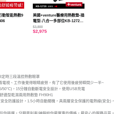
事 行動智能熱敷9
美國+venture醫療用熱敷墊-插
06
電型-八合一多部位KB-12720-
速配鼎醫療用熱敷墊-未滅菌
$3,800
$2,975
】USB定時三段溫控熱敷眼罩
看電視、工作後覺得眼睛疲勞，有了它使用後疲勞瞬間少一半~
45/50°C)，15分鐘自動斷電安全設計，使用USB充電
D】舒適型乾濕兩用熱敷墊 FH90H1
安全防護設計，1.5小時自動關機，具兩層安全保護的電熱線(安全)，
機任你挑選，分期零利率!神腦給你最實惠的價格，最安心的服務品質