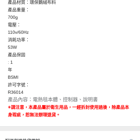
產品材質：環保鵝絨布料
產品重量：
700g
電壓：
110v/60Hz
消耗功率：
53W
產品保固
: 1
年
BSMI
許可字號：
R36014
產品內容：電熱毯本體、控制器、說明書
※請注意，本產品屬於衛生用品，一經拆封使用過後，除產品本
身瑕疵，恕無法辦理退貨。