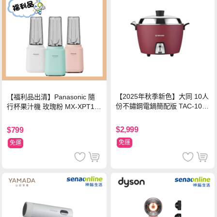
【2025年秋季新色】大同 10人
【福利品出清】Panasonic 隨
份不鏽鋼電鍋簡配版 TAC-10L-
行杯果汁機 玫瑰粉 MX-XPT10
MCRL 莓果紅
3-P
$2,999
$799
免運
免運