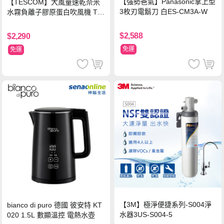
【強勢爸氣】Panasonic掌上型
【TESCOM】大風量速乾奈米
3枚刃電鬍刀 白ES-CM3A-W
水霧負離子膠原蛋白吹風機 TC
D3000TW 桃紅色 TCD-3000T
W
$2,588
$2,290
免運
免運
【3M】極淨便捷系列-S004淨
bianco di puro 德國 彼安特 KT
水器3US-S004-5
020 1.5L 數顯溫控 電熱水壺