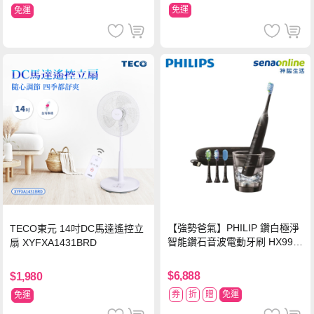
免運
免運
【強勢爸氣】PHILIP 鑽白極淨
TECO東元 14吋DC馬達遙控立
智能鑽石音波電動牙刷 HX992
扇 XYFXA1431BRD
4【贈亮白刷頭】
$6,888
$1,980
券
折
贈
免運
免運