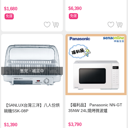
$6,390
$1,680
免運
免運
售完，補貨中
【福利品】 Panasonic NN-GT
【SANLUX台灣三洋】八人份烘
35NW 24L燒烤微波爐
碗機SSK-08P
$3,790
$1,390