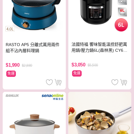
法國特福 饗味智能溫控舒肥萬
RASTO AP5 分離式萬用兩件
用鍋/壓力鍋6L(森林黑) CY601
組不沾內層料理鍋
870
$3,050
$1,990
$5,500
$2,880
免運
免運