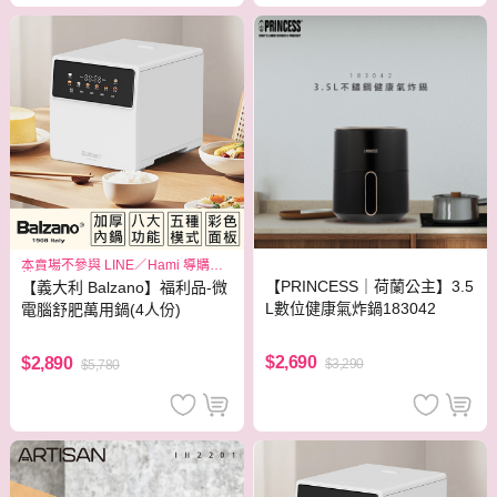
本賣場不參與 LINE／Hami 導購回
饋
【PRINCESS｜荷蘭公主】3.5
【義大利 Balzano】福利品-微
L數位健康氣炸鍋183042
電腦舒肥萬用鍋(4人份)
$2,690
$2,890
$3,290
$5,780