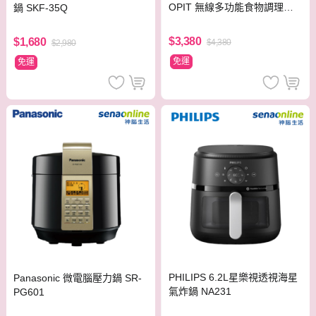
OPIT 無線多功能食物調理機
鍋 SKF-35Q
燕麥杏 CH021
$3,380
$1,680
$4,380
$2,980
免運
免運
PHILIPS 6.2L星樂視透視海星
Panasonic 微電腦壓力鍋 SR-
氣炸鍋 NA231
PG601