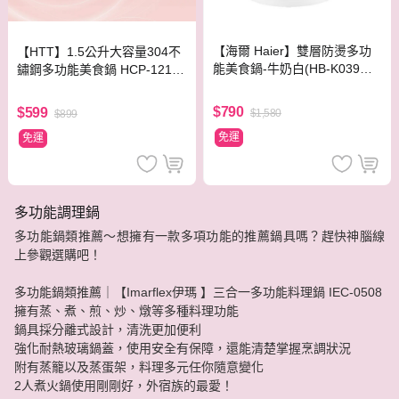
【海爾 Haier】雙層防燙多功
【HTT】1.5公升大容量304不
能美食鍋-牛奶白(HB-K039M
鏽鋼多功能美食鍋 HCP-1216
W)
A 粉色
$790
$599
$1,580
$899
免運
免運
多功能調理鍋
多功能鍋類推薦～想擁有一款多項功能的推薦鍋具嗎？趕快神腦線
上參觀選購吧！
多功能鍋類推薦｜【Imarflex伊瑪 】三合一多功能料理鍋 IEC-0508
擁有蒸、煮、煎、炒、燉等多種料理功能
鍋具採分離式設計，清洗更加便利
強化耐熱玻璃鍋蓋，使用安全有保障，還能清楚掌握烹調狀況
附有蒸籠以及蒸蛋架，料理多元任你隨意變化
2人煮火鍋使用剛剛好，外宿族的最愛！