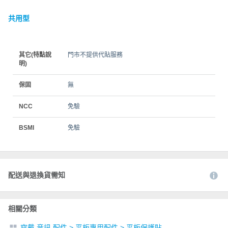
共用型
其它(特點說
門市不提供代貼服務
明)
保固
無
NCC
免驗
BSMI
免驗
配送與退換貨需知
相關分類
穿戴 音訊 配件
>
平板專用配件
>
平板保護貼