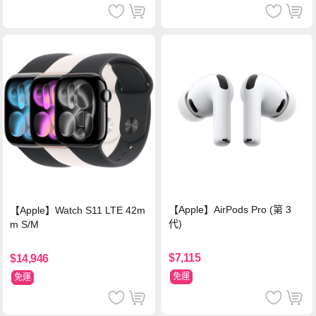
【Apple】AirPods Pro (第 3
【Apple】Watch S11 LTE 42m
代)
m S/M
$7,115
$14,946
免運
免運