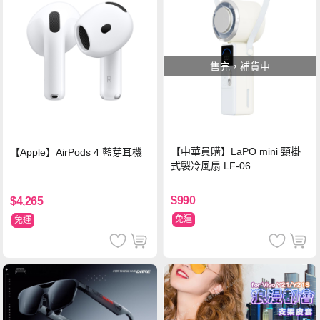
售完，補貨中
【中華員購】LaPO mini 頸掛
【Apple】AirPods 4 藍芽耳機
式製冷風扇 LF-06
$990
$4,265
免運
免運