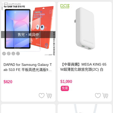
售完，補貨中
【中華員購】MEGA KING 65
DAPAD for Samsung Galaxy T
W超薄氮化鎵旅充頭(2C) 白
ab S10 FE 平板高透光滿版9H
鋼化玻璃保護貼
$1,090
$620
免運