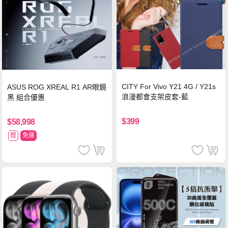
CITY For Vivo Y21 4G / Y21s
ASUS ROG XREAL R1 AR眼鏡
浪漫都會支架皮套-藍
黑 組合優惠
$399
$58,998
贈
免運