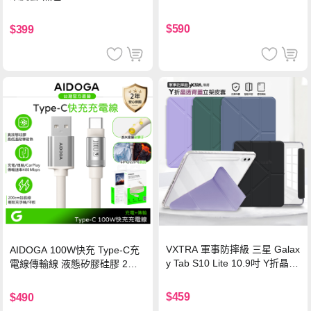
$590
$399
VXTRA 軍事防摔級 三星 Galax
AIDOGA 100W快充 Type-C充
y Tab S10 Lite 10.9吋 Y折晶透
電線傳輸線 液態矽膠硅膠 2M
背蓋立架皮套 含筆槽(經典黑)
支援iPhone17/安卓/手機/平板
$459
$490