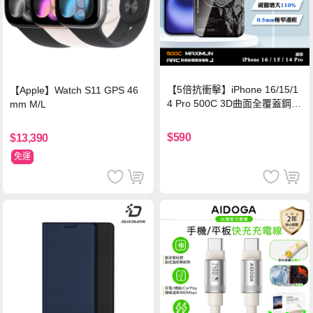
【5倍抗衝擊】iPhone 16/15/1
【Apple】Watch S11 GPS 46
4 Pro 500C 3D曲面全覆蓋鋼化
mm M/L
玻璃貼 0.5mm極窄邊框 防指紋
保護貼
$590
$13,390
免運