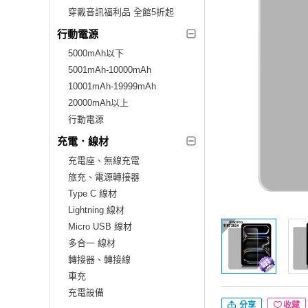
穿戴音訊福利品 全館5折起
行動電源
5000mAh以下
5001mAh-10000mAh
10001mAh-19999mAh
20000mAh以上
行動電源
充電．線材
充電座、無線充電
旅充、電源轉接器
Type C 線材
Lightning 線材
Micro USB 線材
多合一 線材
轉接器、轉接線
車充
充電設備
分享
收藏