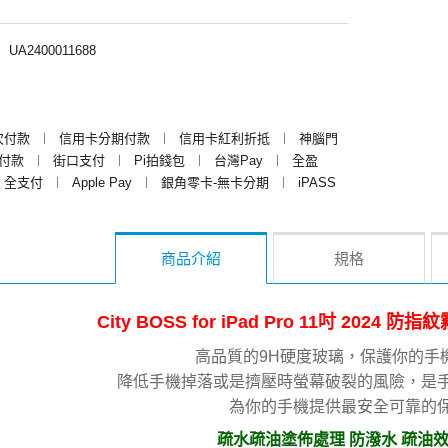
︱
UA2400011688
次付款
︱
信用卡分期付款
︱
信用卡紅利折抵
︱
神腦門
y付款
︱
街口支付
︱
Pi拍錢包
︱
台灣Pay
︱
全盈
全支付
︱
Apple Pay
︱
銀角零卡-無卡分期
︱
iPASS
商品介紹
規格
City BOSS for iPad Pro 11吋 202
高品質的9H硬度玻璃，保護你的手
降低手機掉落或是擠壓時螢幕破裂的風險，是
為你的手機提供最安全可靠的
疏水疏油塗佈處理 防潑水 疏油