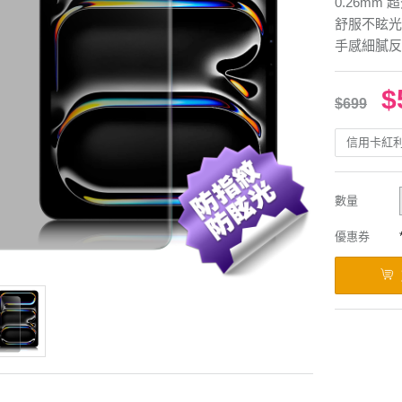
0.26mm
舒服不眩光
手感細膩反
$
$699
信用卡紅
數量
優惠券