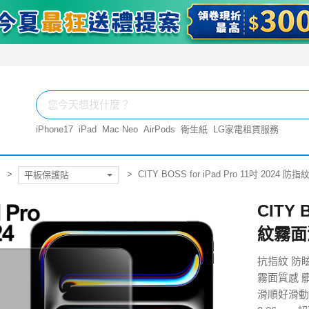
iPhone17
iPad
Mac Neo
AirPods
衛生紙
LG家電租賃服務
CITY BOSS for iPad Pro 11吋 20
平板保護貼
CITY 
紋霧面
抗指紋 防
霧面質感 
滑順好滑動