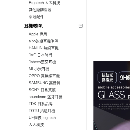
Ergotech 人因科技
其他廠牌穿戴
穿戴配件
耳機/喇叭
Apple 專用
aibo鈞嵐耳機喇叭
HANLIN 無線耳機
JVC 日本時尚
Jabees藍牙耳機
MI 小米耳機
OPPO 真無線耳機
SAMSUNG 高音質
SONY 日系質感
soundcore 藍牙耳機
TDK 日系品牌
TOTU 拓途耳機
UE羅技Logitech
人因科技