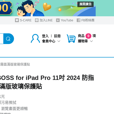
展開廣告
S-CARE
加入LINE
YouTube
FB粉絲團
商品
項
登入
︱
註冊
0
購物車
會員中心
24 防指紋霧面滿版玻璃保護貼
BOSS for iPad Pro 11吋 2024 防指
滿版玻璃保護貼
眩光
髒污易擦拭
 瀏覽畫面更順暢