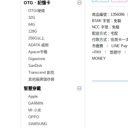
OTG．記憶卡
OTG/硬碟
商品編號：1356086
32G
BSMI 字號：免驗
64G
NCC 字號：免驗
128G
配送方式：宅配
256G以上
付款方式：信用卡一
ADATA 威剛
市繳費
︱
LINE Pa
Apacer宇瞻
+PAY
︱
悠遊付
︱
MONEY
Gigastone
SanDisk
Transcend 創見
其他廠牌儲存類
智慧穿戴
Apple
GARMIN
MI 小米
OPPO
SAMSUNG