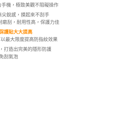
合手機，極致美觀不阻礙操作
無尖銳感，摸起來不刮手
耐磨刮，耐用性高，保護力佳
保護貼大大提高
可以最大限度提高防指紋效果
，打造出完美的隱形防護
免刮氣泡