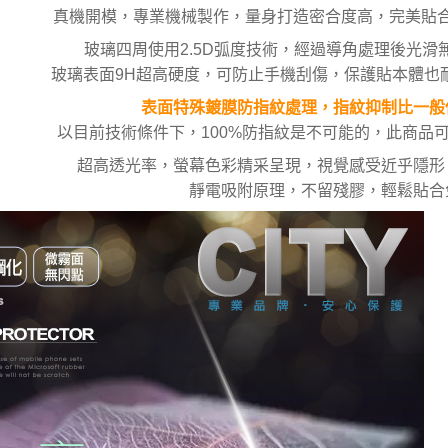
真機開模，專業機械製作，量身打造密合度高，完美貼
玻璃四周使用2.5D弧度技術，經過導角處理後光滑
玻璃表面9H超高硬度，可防止手機刮傷，保護貼本體也
表面特殊鍍膜防指紋處理，指紋抑制比一般
以目前技術條件下，100%防指紋是不可能的，此商品
超高透光率，螢幕色彩精采呈現，視覺感受近乎隱形
靜電吸附原理，不留殘膠，輕鬆貼合