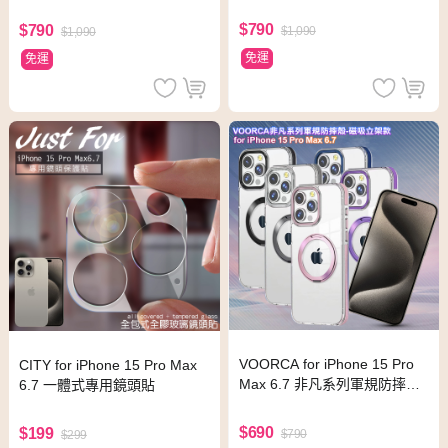
手機殼-繽紛虹
手機殼-熱情紅
$790
$790
$1,090
$1,090
免運
免運
VOORCA for iPhone 15 Pro
CITY for iPhone 15 Pro Max
Max 6.7 非凡系列軍規防摔殼-
6.7 一體式專用鏡頭貼
磁吸立架款-玫瑰金
$690
$199
$790
$299