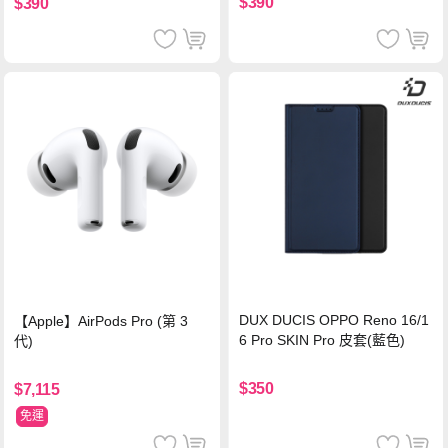
$390
$390
DUX DUCIS OPPO Reno 16/1
【Apple】AirPods Pro (第 3
6 Pro SKIN Pro 皮套(藍色)
代)
$350
$7,115
免運