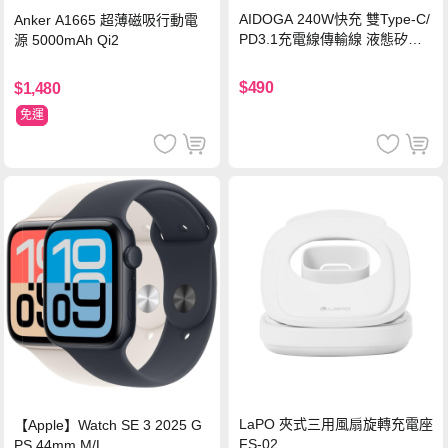
AIDOGA 240W快充 雙Type-C/
Anker A1665 超薄磁吸行動電
PD3.1充電線傳輸線 液態矽膠
源 5000mAh Qi2
硅膠 2M 支援iPhone17/安卓/手
機/平板/筆電
$490
$1,480
免運
LaPO 夾式三用風扇旋轉充電座
【Apple】Watch SE 3 2025 G
FS-02
PS 44mm M/L