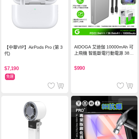
AIDOGA 艾迪伽 10000mAh 可
【中華VIP】AirPods Pro (第 3
上飛機 智能斷電行動電源 38.5
代)
Wh PD雙向快充充電線 鈦銀 台
灣BSMI/中國CCC/歐美CE/FCC
$990
$7,190
認證
免運