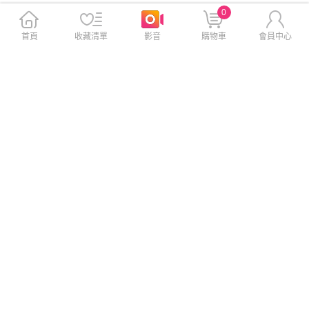
0
首頁
收藏清單
影音
購物車
會員中心
CITY BOSS for iPhone 15 Pro
XUNDD 甲殼系列 for iPhone 1
Max 6.7 膚感隱形軍規保護殼
5 Pro Max 6.7 四角加強氣囊
- 紫色
防摔保護殼
$399
$399
$499
$499