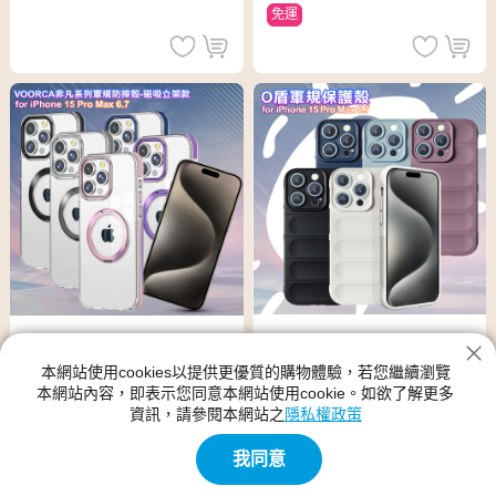
免運
CITY BOSS for iPhone 15 Pro
VOORCA for iPhone 15 Pro
本網站使用cookies以提供更優質的購物體驗，若您繼續瀏覽
Max 6.7 膚感隱形軍規保護殼
Max 6.7 非凡系列軍規防摔殼-
本網站內容，即表示您同意本網站使用cookie。如欲了解更多
- 淺藍
磁吸立架款-薰衣紫
資訊，請參閱本網站之
隱私權政策
$399
$690
$499
$790
我同意
免運