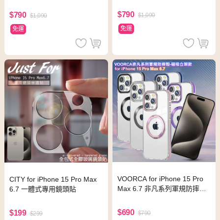
手機殼-繽紛虹
手機殼-熱情紅
$790
$790
$1,090
$1,090
免運
免運
VOORCA for iPhone 15 Pro
CITY for iPhone 15 Pro Max
Max 6.7 非凡系列軍規防摔殼-
6.7 一體式專用鏡頭貼
磁吸立架款-玫瑰金
$690
$199
$790
$299