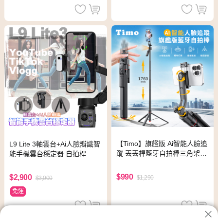
【Timo】旗艦版 Ai智能人臉追
L9 Lite 3軸雲台+Ai人臉瓣識智
蹤 丟丟桿藍牙自拍棒三角架｜
能手機雲台穩定器 自拍桿
落地式直播支架
$990
$2,900
$1,290
$3,000
免運