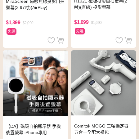
R1021 磁吸投影自拍螢幕(2
MiraScreen 磁吸無線投影自拍
吋)(有線) 投影螢幕
螢幕(3.97吋)(AirPlay)
$1,099
$1,399
$1,690
$2,090
免運
免運
Comitok MOGO 三軸穩定器
【DA】磁吸自拍顯示器 手機
五合一全配大禮包
後置螢幕 iPhone專用