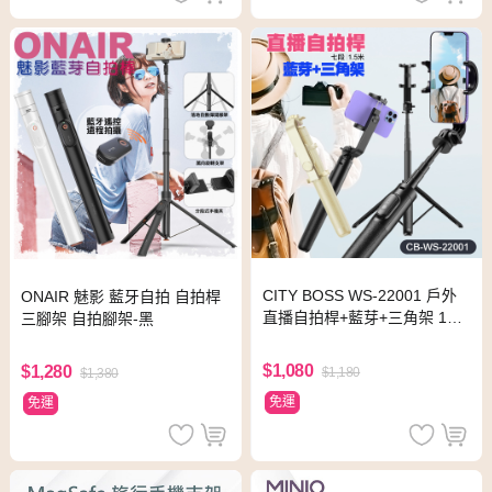
CITY BOSS WS-22001 戶外
ONAIR 魅影 藍牙自拍 自拍桿
直播自拍桿+藍芽+三角架 150
三腳架 自拍腳架-黑
公分七段伸縮 附遙控器 適用
直播-黑
$1,080
$1,280
$1,180
$1,380
免運
免運