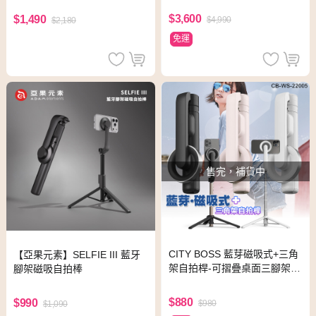
$3,600
$1,490
$4,990
$2,180
免運
售完，補貨中
CITY BOSS 藍芽磁吸式+三角
【亞果元素】SELFIE III 藍牙
架自拍桿-可摺疊桌面三腳架 -
腳架磁吸自拍棒
黑色
$880
$990
$980
$1,090