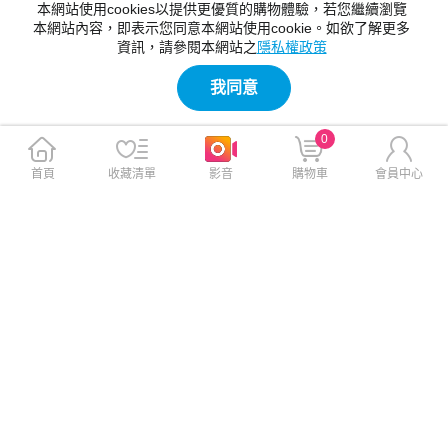
本網站使用cookies以提供更優質的購物體驗，若您繼續瀏覽
本網站內容，即表示您同意本網站使用cookie。如欲了解更多
資訊，請參閱本網站之
隱私權政策
我同意
0
首頁
收藏清單
影音
購物車
會員中心
【Timo】mini變焦磁吸藍牙自
【Timo】經典丟丟桿伸縮調節
拍棒｜隨行口袋自拍器-黑
藍牙自拍棒三角架｜落地式直
播支架-黑
$590
$790
$799
$999
免運