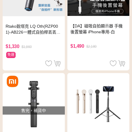
【DA】磁吸自拍顯示器 手機
Rtako銳塔克 LQ Oth(RZP00
後置螢幕 iPhone專用-白
1)-AB226一體式自拍桿丟丟桿
展開高度約1.7米
$1,490
$1,330
$2,180
$1,860
免運
售完，補貨中