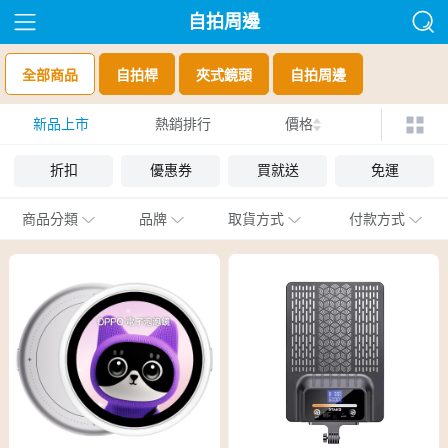
自拍周邊
全部商品
自拍桿
夾式鏡頭
自拍周邊
新品上市
熱銷排行
價格
折扣
優惠券
買就送
免運
商品分類
品牌
取貨方式
付款方式