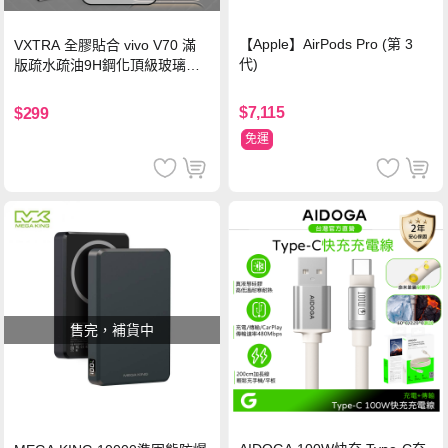
【Apple】AirPods Pro (第 3
VXTRA 全膠貼合 vivo V70 滿
代)
版疏水疏油9H鋼化頂級玻璃貼
保護貼(黑)
$7,115
$299
免運
售完，補貨中