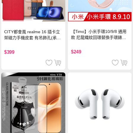
【Timo】小米手環10/9/8 通用
CITY都會風 realme 16 插卡立
款 尼龍織紋回環替換手環錶帶-
架磁力手機皮套 有吊飾孔(承諾
珍珠粉
黑)
$249
$399