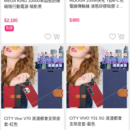
AIDOGA 100W快充 Type-C充
MEGA KING 10000準固態防爆
電線傳輸線 液態矽膠硅膠 2M
磁吸行動電源 暗影黑
支援iPhone17/安卓/手機/平板
$490
$2,180
免運
CITY VIVO Y31 5G 浪漫都會
CITY Vivo V70 浪漫都會支架皮
支架皮套-藍色
套-紅色