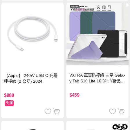
VXTRA 軍事防摔級 三星 Galax
【Apple】 240W USB-C 充電
y Tab S10 Lite 10.9吋 Y折晶透
連接線 (2 公尺) 2024
背蓋立架皮套 含筆槽(經典黑)
$459
$980
免運