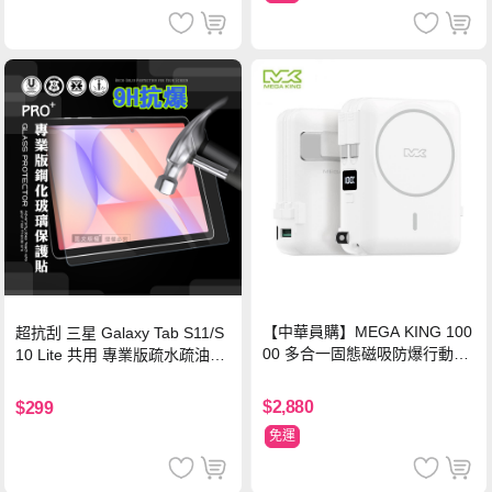
【中華員購】MEGA KING 100
超抗刮 三星 Galaxy Tab S11/S
00 多合一固態磁吸防爆行動電
10 Lite 共用 專業版疏水疏油9H
源 冰曜白
鋼化玻璃膜 平板玻璃貼
$2,880
$299
免運