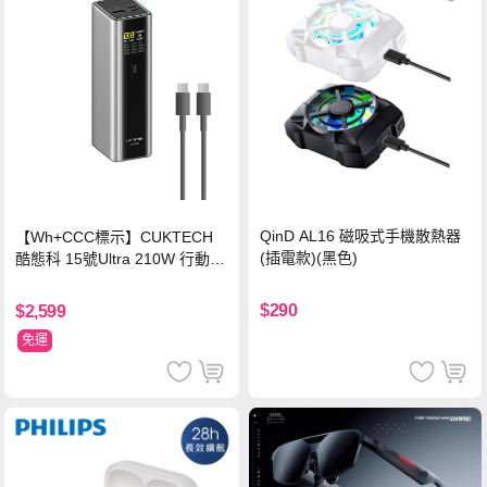
QinD AL16 磁吸式手機散熱器
【Wh+CCC標示】CUKTECH
(插電款)(黑色)
酷態科 15號Ultra 210W 行動電
源 20000mAh (PB200U) -灰色
$290
$2,599
免運