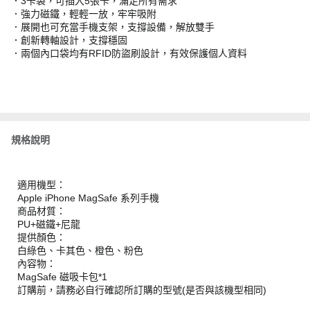
．3卡袋，可插入5張卡，滿足所有需求
．強力磁鐵，輕輕一放，牢牢吸附
．展開也可充當手機支架，支撐設備，解放雙手
．創新轉軸設計，支撐穩固
．兩個內口袋均有RFID防盜刷設計，有效保護個人資料
規格說明
適用機型：
Apple iPhone MagSafe 系列手機
商品材質：
PU+磁鐵+尼龍
提供顏色：
白綠色、卡其色、橙色、粉色
內容物：
MagSafe 磁吸卡包*1
訂購前，請務必自行確認所訂購的型號(是否與該機型相同)