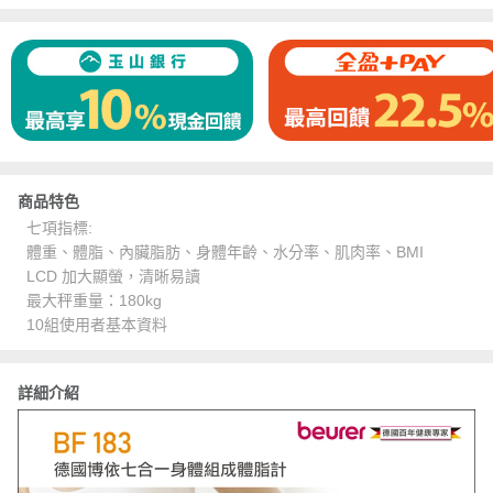
商品特色
七項指標:
體重、體脂、內臟脂肪、身體年齡、水分率、肌肉率、BMI
LCD 加大顯螢，清晰易讀
最大秤重量：180kg
10組使用者基本資料
詳細介紹