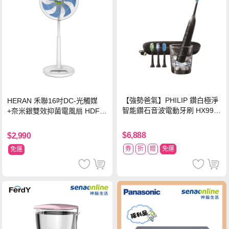
【強勢爸氣】PHILIP 鑽白極淨
HERAN 禾聯16吋DC-光觸媒
智能鑽石音波電動牙刷 HX992
+奈米銀雙效抑菌電風扇 HDF-1
4【贈亮白刷頭】
6AH72B
$6,888
$2,990
券
折
贈
免運
免運