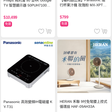
Philips 飛利浦 50 型4K Google
行杯果汁機 玫瑰粉 MX-XPT10
TV 智慧顯示器 50PUH7100
3-P
(不含安裝)
$799
$10,499
免運
免運
HERAN 禾聯 9吋免彎腰上控式
Panasonic 高效變頻IH電磁爐 K
循環扇 HAF-09AH33A
Y-T31