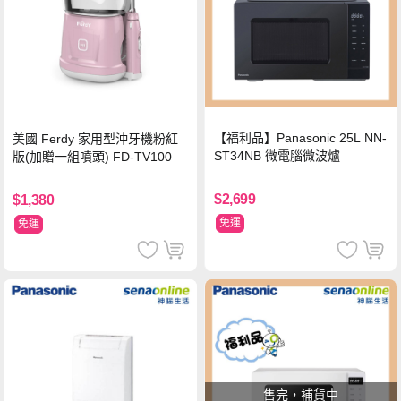
【福利品】Panasonic 25L NN-
美國 Ferdy 家用型沖牙機粉紅
ST34NB 微電腦微波爐
版(加贈一組噴頭) FD-TV100
$2,699
$1,380
免運
免運
售完，補貨中