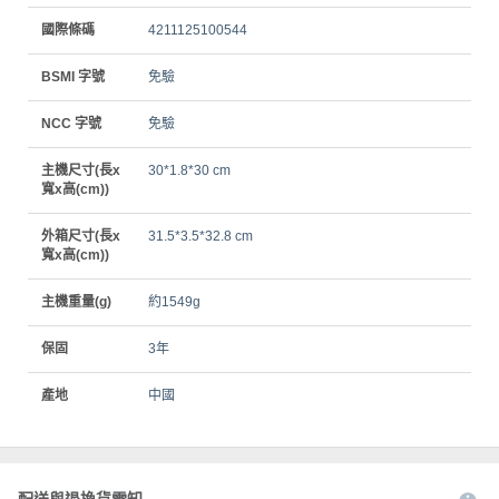
國際條碼
4211125100544
BSMI 字號
免驗
NCC 字號
免驗
主機尺寸(長x
30*1.8*30 cm
寬x高(cm))
外箱尺寸(長x
31.5*3.5*32.8 cm
寬x高(cm))
主機重量(g)
約1549g
保固
3年
產地
中國