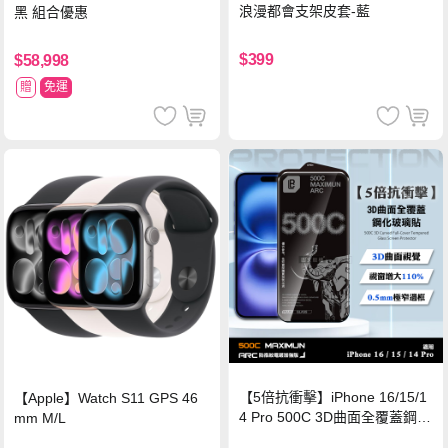
浪漫都會支架皮套-藍
黑 組合優惠
$399
$58,998
贈
免運
【5倍抗衝擊】iPhone 16/15/1
【Apple】Watch S11 GPS 46
4 Pro 500C 3D曲面全覆蓋鋼化
mm M/L
玻璃貼 0.5mm極窄邊框 防指紋