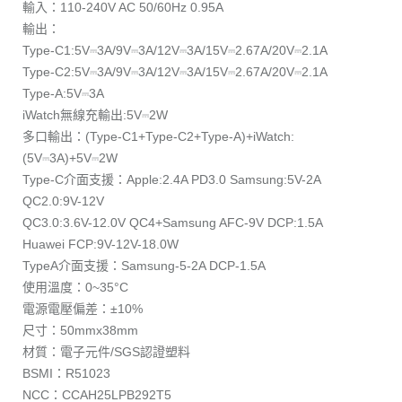
輸入：110-240V AC 50/60Hz 0.95A
輸出：
Type-C1:5V⎓3A/9V⎓3A/12V⎓3A/15V⎓2.67A/20V⎓2.1A
Type-C2:5V⎓3A/9V⎓3A/12V⎓3A/15V⎓2.67A/20V⎓2.1A
Type-A:5V⎓3A
iWatch無線充輸出:5V⎓2W
多口輸出：(Type-C1+Type-C2+Type-A)+iWatch:
(5V⎓3A)+5V⎓2W
Type-C介面支援：Apple:2.4A PD3.0 Samsung:5V-2A
QC2.0:9V-12V
QC3.0:3.6V-12.0V QC4+Samsung AFC-9V DCP:1.5A
Huawei FCP:9V-12V-18.0W
TypeA介面支援：Samsung-5-2A DCP-1.5A
使用溫度：0~35°C
電源電壓偏差：±10%
尺寸：50mmx38mm
材質：電子元件/SGS認證塑料
BSMI：R51023
NCC：CCAH25LPB292T5