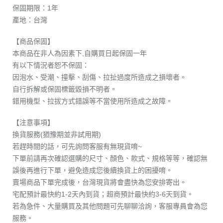
保固期限：1年
產地：台灣
【商品保固】
本商品在非人為因素下,自購買日起保固一年
有以下情況者恕不保固：
因泡水、受潮、撞擊、刮傷、拉扯過度所造成之損壞者。
自行拆解或保固標籤毀損不明者。
錯用機型、拉拔方式錯誤等不當使用所造成之故障。
【注意事項】
換貨服務(猶豫期並非試用期)
若趕時間的話，可先詢問客服有無現貨唷~
下單前請再次確認選購的尺寸、顏色、款式、規格等等，確認無
誤後再進行下單，避免造成您後續換貨上的困擾唷。
賣場商品下單完成後，台灣現貨將會盡快為您安排寄出。
宅配預計最快約1-2天內到貨；超商預計最快約3-6天到貨。
若為急件、大量購買及其他問題可先聊聊洽詢，客服專員會為您
服務。