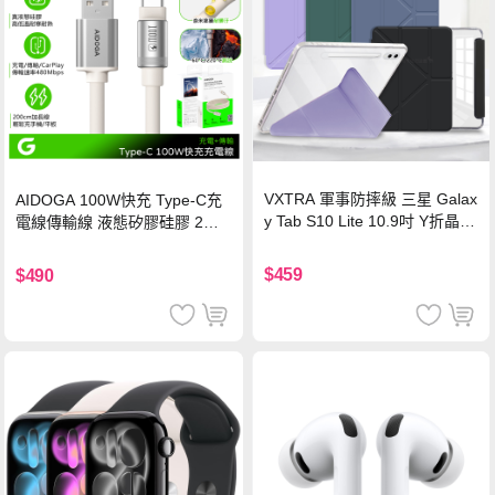
VXTRA 軍事防摔級 三星 Galax
AIDOGA 100W快充 Type-C充
y Tab S10 Lite 10.9吋 Y折晶透
電線傳輸線 液態矽膠硅膠 2M
背蓋立架皮套 含筆槽(經典黑)
支援iPhone17/安卓/手機/平板
$459
$490