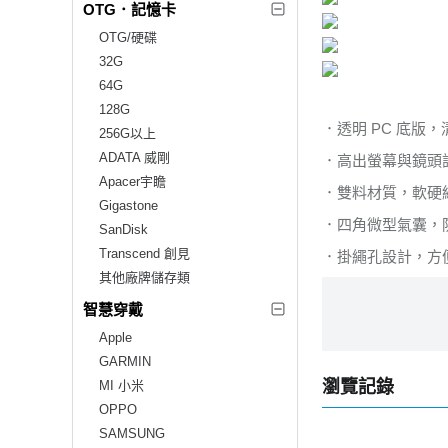
OTG．記憶卡
OTG/硬碟
32G
64G
128G
．透明 PC 底版
256G以上
ADATA 威剛
．高出螢幕與鏡頭
Apacer宇瞻
．雙料材質，軟硬
Gigastone
．四角微型氣囊，
SanDisk
Transcend 創見
．掛繩孔設計，方
其他廠牌儲存類
智慧穿戴
Apple
GARMIN
瀏覽記錄
MI 小米
OPPO
SAMSUNG