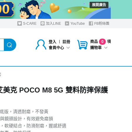
展開廣告
S-CARE
加入LINE
YouTube
FB粉絲團
商品
項
登入
︱
註冊
0
購物車
會員中心
套
 艾美克 POCO M8 5G 雙料防摔保護
C 底版，清透耐磨，不發黃
與鏡頭設計，有效避免磨損
，軟硬結合，防滑耐磨，握感舒適