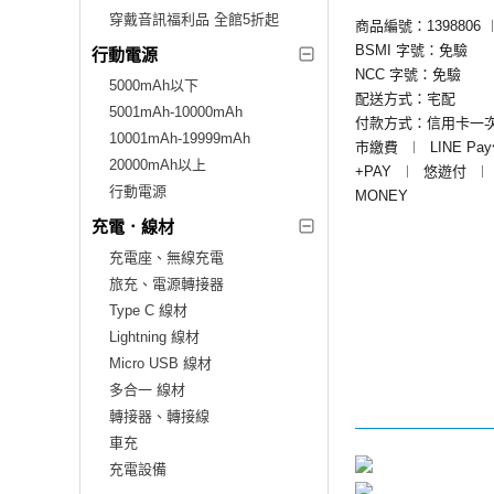
穿戴音訊福利品 全館5折起
商品編號：1398806
BSMI 字號：免驗
行動電源
NCC 字號：免驗
5000mAh以下
配送方式：宅配
5001mAh-10000mAh
付款方式：信用卡一
10001mAh-19999mAh
市繳費
︱
LINE Pa
20000mAh以上
+PAY
︱
悠遊付
︱
行動電源
MONEY
充電．線材
充電座、無線充電
旅充、電源轉接器
Type C 線材
Lightning 線材
Micro USB 線材
多合一 線材
轉接器、轉接線
車充
充電設備