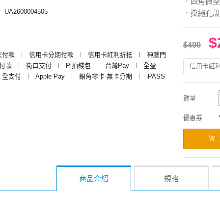
．四角微型
︱
UA2600004505
．掛繩孔設
$
$490
次付款
︱
信用卡分期付款
︱
信用卡紅利折抵
︱
神腦門
y付款
︱
街口支付
︱
Pi拍錢包
︱
台灣Pay
︱
全盈
信用卡紅
全支付
︱
Apple Pay
︱
銀角零卡-無卡分期
︱
iPASS
數量
優惠券
商品介紹
規格