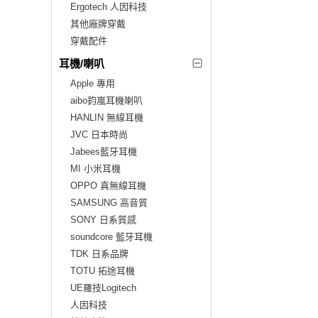
Ergotech 人因科技
其他廠牌穿戴
穿戴配件
耳機/喇叭
Apple 專用
aibo鈞嵐耳機喇叭
HANLIN 無線耳機
JVC 日本時尚
Jabees藍牙耳機
MI 小米耳機
OPPO 真無線耳機
SAMSUNG 高音質
SONY 日系質感
soundcore 藍牙耳機
TDK 日系品牌
TOTU 拓途耳機
UE羅技Logitech
人因科技