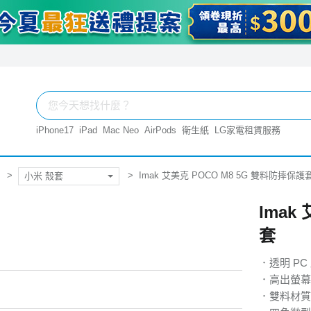
iPhone17
iPad
Mac Neo
AirPods
衛生紙
LG家電租賃服務
Imak 艾美克 POCO M8 5G 雙料防摔保護
小米 殼套
Imak
套
．透明 P
．高出螢幕
．雙料材質