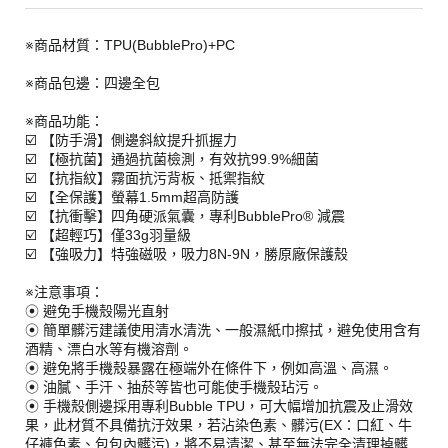
※商品材質：TPU(BubblePro)+PC
※商品包邊：四邊全包
※商品功能：
☑️ 【防手滑】側邊斜紋提升抓握力
☑️ 【極抗菌】通過抗菌檢測，有效抗99.9%細菌
☑️ 【抗指紋】霧面抗污背板、抵禦指紋
☑️ 【全保護】螢幕1.5mm超高防護
☑️ 【抗衝擊】四角硬派氣囊，專利BubblePro® 減震
☑️ 【超輕巧】僅33g羽量級
☑️ 【強吸力】特強磁吸，吸力8N-9N，勝原廠保護殼
※注意事項：
⦿ 避免手機殼陽光直射
⦿ 簡單髒污建議使用清水清洗、一般濕紙巾擦拭，避免使用含有
酒精、漂白水等有機溶劑。
⦿ 避免將手機殼暴露在極端外在條件下，例如高溫、高濕。
⦿ 油膩、手汗、抽菸等皆也可能使手機殼玷污。
⦿ 手機殼側邊採用專利Bubble TPU，可大幅增加抗震及止滑效
果，此材質不具備抗汙效果，若沾染色素、髒污(EX：口紅、牛
仔褲色素、包包內髒污)，將不易清潔、甚至無法完全清理掉髒