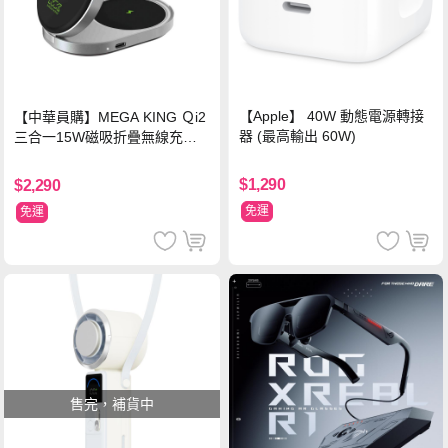
【Apple】 40W 動態電源轉接
【中華員購】MEGA KING Ｑi2
器 (最高輸出 60W)
三合一15W磁吸折疊無線充電
支架 黑
$1,290
$2,290
免運
免運
售完，補貨中