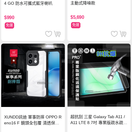
主動式降噪款
4 GO 防水可攜式藍牙喇叭
$5,690
$990
免運
免運
超抗刮 三星 Galaxy Tab A11 /
XUNDD訊迪 軍事防摔 OPPO R
A11 LTE 8.7吋 專業版疏水疏油
eno16 F 鏡頭全包覆 清透保護
9H鋼化玻璃膜 平板玻璃貼
殼 手機殼(夜幕黑)