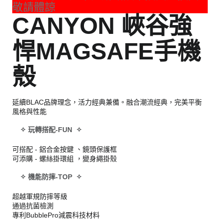
敬請體諒
CANYON 峽谷強
悍MAGSAFE手機
殼
延續BLAC品牌理念，活力經典兼備。融合潮流經典，完美平衡
風格與性能
✧ 玩轉搭配-FUN ✧
可搭配 - 鋁合金按鍵 、鏡頭保護框
可添購 - 螺絲掛環組 ，變身繩掛殼
✧ 機能防摔-TOP ✧
超越軍規防摔等級
通過抗菌檢測
專利BubblePro減震科技材料