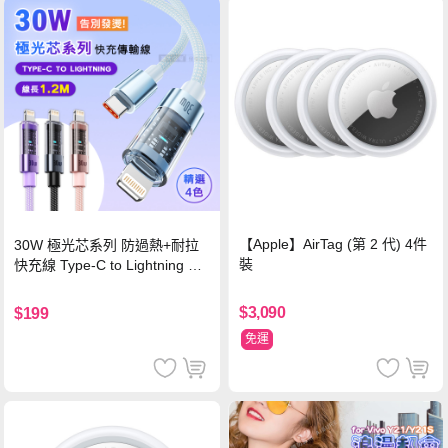
【Apple】AirTag (第 2 代) 4件
30W 極光芯系列 防過熱+耐拉
裝
快充線 Type-C to Lightning 傳
輸充電線(1.2M)黑色
$3,090
$199
免運