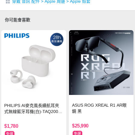
穿戴 音訊 配件
>
Apple 周邊
>
Apple 殼套
你可能會喜歡
ASUS ROG XREAL R1 AR眼
PHILIPS AI麥克風長續航耳夾
鏡 黑
式無線藍牙耳機(白)-TAQ2000
WT
$25,990
$1,780
免運
免運