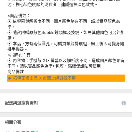
污，擔心染色明顯的消費者，建議選擇深色款式。
※商品備註：
⦿ 依螢幕與解析度不同，圖片顏色略有不同，請以實品顏色為
準。
⦿ 隨貨附贈原殼色Bubble鏡頭框及按鍵，如需其他顏色可另外加
購。
⦿ 本品下方有兩個圓孔，可購買螺絲掛環組，鎖上後即可變身繩
掛手機殼。
※吊飾孔：有
⦿ 內容物：手機殼 X1• 螢幕以及解析度不同，造成圖片顏色略有
不同，請以實品顏色為準• 包膜、滿版保護貼可使用
商品備註：
☻ 拓伊正版出品 X 市面上絕對找不到
配送與退換貨需知
相關分類