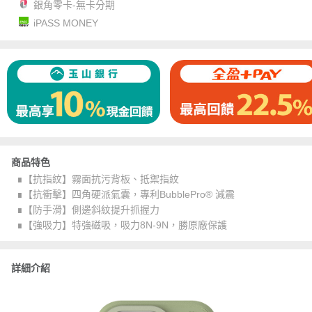
銀角零卡-無卡分期
iPASS MONEY
商品特色
∎【抗指紋】霧面抗污背板、抵禦指紋
∎【抗衝擊】四角硬派氣囊，專利BubblePro® 減震
∎【防手滑】側邊斜紋提升抓握力
∎【強吸力】特強磁吸，吸力8N-9N，勝原廠保護
詳細介紹