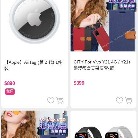
CITY For Vivo Y21 4G / Y21s
【Apple】AirTag (第 2 代) 1件
浪漫都會支架皮套-藍
裝
$399
$890
免運