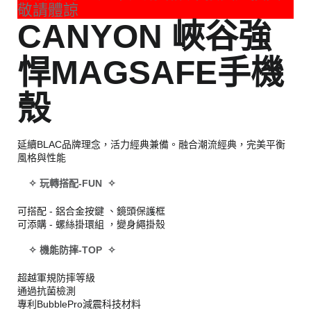
敬請體諒
CANYON 峽谷強
悍MAGSAFE手機
殼
延續BLAC品牌理念，活力經典兼備。融合潮流經典，完美平衡
風格與性能
✧ 玩轉搭配-FUN ✧
可搭配 - 鋁合金按鍵 、鏡頭保護框
可添購 - 螺絲掛環組 ，變身繩掛殼
✧ 機能防摔-TOP ✧
超越軍規防摔等級
通過抗菌檢測
專利BubblePro減震科技材料