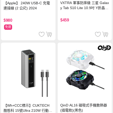
VXTRA 軍事防摔級 三星 Galax
【Apple】 240W USB-C 充電
y Tab S10 Lite 10.9吋 Y折晶透
連接線 (2 公尺) 2024
背蓋立架皮套 含筆槽(經典黑)
$459
$980
免運
QinD AL16 磁吸式手機散熱器
【Wh+CCC標示】CUKTECH
(插電款)(黑色)
酷態科 15號Ultra 210W 行動電