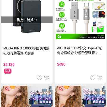
售完，補貨中
AIDOGA 100W快充 Type-C充
MEGA KING 10000準固態防爆
電線傳輸線 液態矽膠硅膠 2M
磁吸行動電源 暗影黑
支援iPhone17/安卓/手機/平板
$490
$2,180
免運