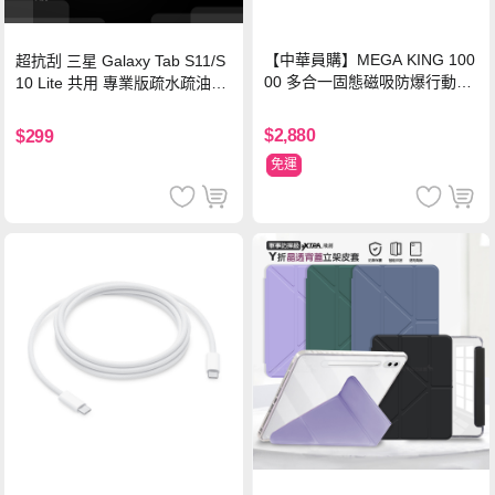
【中華員購】MEGA KING 100
超抗刮 三星 Galaxy Tab S11/S
00 多合一固態磁吸防爆行動電
10 Lite 共用 專業版疏水疏油9H
源 冰曜白
鋼化玻璃膜 平板玻璃貼
$2,880
$299
免運