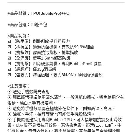
※商品材質：TPU(BubblePro)+PC
※商品包邊：四邊全包
※商品功能：
☑️ 【防手滑】側邊斜紋提升抓握力
☑️ 【極抗菌】通過抗菌檢測，有效抗99.9%細菌
☑️ 【抗指紋】霧面抗污背板、抵禦指紋
☑️ 【全保護】螢幕1.5mm超高防護
☑️ 【抗衝擊】四角硬派氣囊，專利BubblePro® 減震
☑️ 【超輕巧】僅33g羽量級
☑️ 【強吸力】特強磁吸，吸力8N-9N，勝原廠保護殼
※注意事項：
⦿ 避免手機殼陽光直射
⦿ 簡單髒污建議使用清水清洗、一般濕紙巾擦拭，避免使用含有
酒精、漂白水等有機溶劑。
⦿ 避免將手機殼暴露在極端外在條件下，例如高溫、高濕。
⦿ 油膩、手汗、抽菸等皆也可能使手機殼玷污。
⦿ 手機殼側邊採用專利Bubble TPU，可大幅增加抗震及止滑效
果，此材質不具備抗汙效果，若沾染色素、髒污(EX：口紅、牛
仔褲色素、包包內髒污)，將不易清潔、甚至無法完全清理掉髒