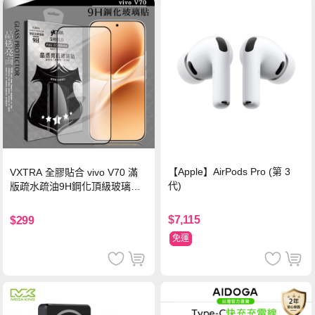
【Apple】AirPods Pro (第 3
VXTRA 全膠貼合 vivo V70 滿
代)
版疏水疏油9H鋼化頂級玻璃貼
保護貼(黑)
$7,115
$299
免運