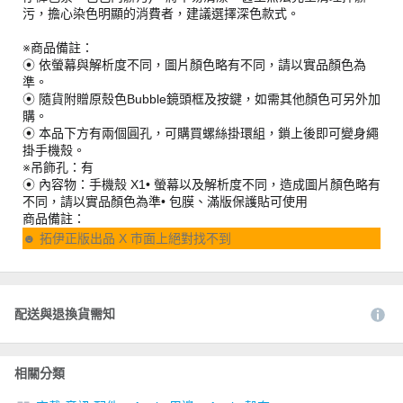
污，擔心染色明顯的消費者，建議選擇深色款式。
※商品備註：
⦿ 依螢幕與解析度不同，圖片顏色略有不同，請以實品顏色為
準。
⦿ 隨貨附贈原殼色Bubble鏡頭框及按鍵，如需其他顏色可另外加
購。
⦿ 本品下方有兩個圓孔，可購買螺絲掛環組，鎖上後即可變身繩
掛手機殼。
※吊飾孔：有
⦿ 內容物：手機殼 X1• 螢幕以及解析度不同，造成圖片顏色略有
不同，請以實品顏色為準• 包膜、滿版保護貼可使用
商品備註：
☻ 拓伊正版出品 X 市面上絕對找不到
配送與退換貨需知
相關分類