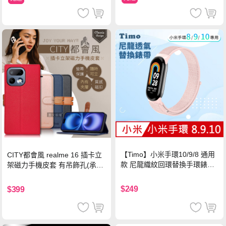
【Timo】小米手環10/9/8 通用
CITY都會風 realme 16 插卡立
款 尼龍織紋回環替換手環錶帶-
架磁力手機皮套 有吊飾孔(承諾
珍珠粉
黑)
$249
$399