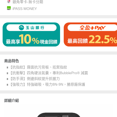
銀角零卡-無卡分期
iPASS MONEY
商品特色
∎【抗指紋】霧面抗污背板、抵禦指紋
∎【抗衝擊】四角硬派氣囊，專利BubblePro® 減震
∎【防手滑】側邊斜紋提升抓握力
∎【強吸力】特強磁吸，吸力8N-9N，勝原廠保護
詳細介紹