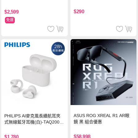
源 20000mAh (PB200U) -灰色
$290
$2,599
免運
ASUS ROG XREAL R1 AR眼
PHILIPS AI麥克風長續航耳夾
鏡 黑 組合優惠
式無線藍牙耳機(白)-TAQ2000
WT
$58,998
$1,780