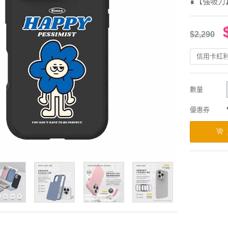
∎【強吸力
$2,290
信用卡紅
數量
優惠券