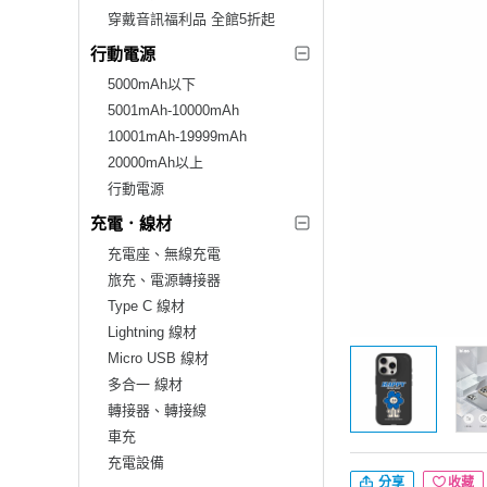
穿戴音訊福利品 全館5折起
行動電源
5000mAh以下
5001mAh-10000mAh
10001mAh-19999mAh
20000mAh以上
行動電源
充電．線材
充電座、無線充電
旅充、電源轉接器
Type C 線材
Lightning 線材
Micro USB 線材
多合一 線材
轉接器、轉接線
車充
充電設備
分享
收藏