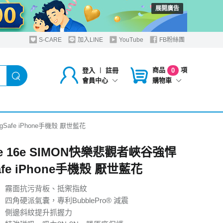
展開廣告
S-CARE
加入LINE
YouTube
FB粉絲團
商品
項
登入
︱
註冊
0
購物車
會員中心
gSafe iPhone手機殼 厭世藍花
ne 16e SIMON快樂悲觀者峽谷強悍
afe iPhone手機殼 厭世藍花
】霧面抗污背板、抵禦指紋
四角硬派氣囊，專利BubblePro® 減震
】側邊斜紋提升抓握力