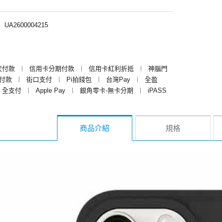
︱
UA2600004215
次付款
︱
信用卡分期付款
︱
信用卡紅利折抵
︱
神腦門
y付款
︱
街口支付
︱
Pi拍錢包
︱
台灣Pay
︱
全盈
全支付
︱
Apple Pay
︱
銀角零卡-無卡分期
︱
iPASS
商品介紹
規格