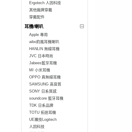
Ergotech 人因科技
其他廠牌穿戴
穿戴配件
耳機/喇叭
Apple 專用
aibo鈞嵐耳機喇叭
HANLIN 無線耳機
JVC 日本時尚
Jabees藍牙耳機
MI 小米耳機
OPPO 真無線耳機
SAMSUNG 高音質
SONY 日系質感
soundcore 藍牙耳機
TDK 日系品牌
TOTU 拓途耳機
UE羅技Logitech
人因科技