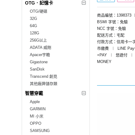
OTG．記憶卡
OTG/硬碟
商品編號：1398373
32G
BSMI 字號：免驗
64G
NCC 字號：免驗
128G
配送方式：宅配
256G以上
付款方式：信用卡一
ADATA 威剛
市繳費
︱
LINE Pa
Apacer宇瞻
+PAY
︱
悠遊付
︱
MONEY
Gigastone
SanDisk
Transcend 創見
其他廠牌儲存類
智慧穿戴
Apple
GARMIN
MI 小米
OPPO
SAMSUNG