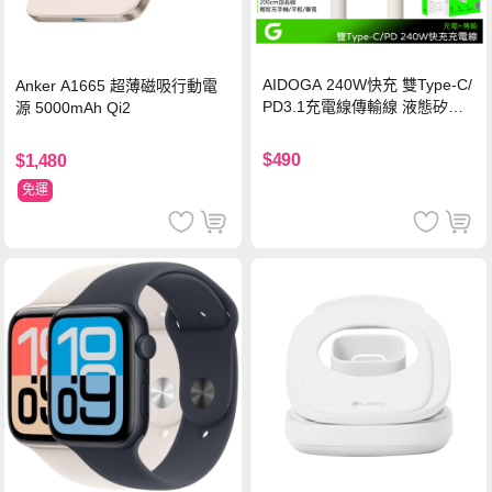
AIDOGA 240W快充 雙Type-C/
Anker A1665 超薄磁吸行動電
PD3.1充電線傳輸線 液態矽膠
源 5000mAh Qi2
硅膠 2M 支援iPhone17/安卓/手
機/平板/筆電
$490
$1,480
免運