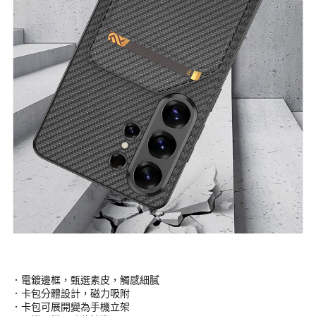
．電鍍邊框，甄選素皮，觸感細膩
．卡包分體設計，磁力吸附
．卡包可展開變為手機立架