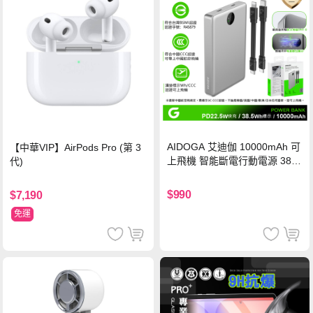
AIDOGA 艾迪伽 10000mAh 可
【中華VIP】AirPods Pro (第 3
上飛機 智能斷電行動電源 38.5
代)
Wh PD雙向快充充電線 鈦銀 台
灣BSMI/中國CCC/歐美CE/FCC
$990
$7,190
認證
免運