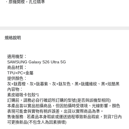
．原機開模，孔位精準
規格說明
適用機型：
SAMSUNG Galaxy S26 Ultra 5G
商品材質：
TPU+PC+金屬
提供顏色：
灰+鈦霞橙、灰+鈦暮紫、灰+鈦灰色、黑+鈦纖維紋、黑+炫酷黑
內容物：
素皮磁吸卡包殼*1
訂購前，請務必自行確認所訂購的型號(是否與該機型相同)
本產品皆以實品拍攝商品，但因拍攝時受環境、光線影響，顏色
表現可能會與實物有稍許誤差，出貨以實際商品為準。
售後服務 : 若產品本身瑕疵或運送過程導致新品瑕疵，到貨7日內
可更換新品(不包含人為因素損壞)