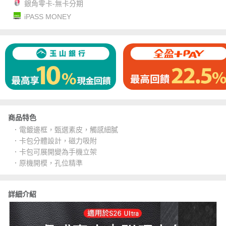
銀角零卡-無卡分期
iPASS MONEY
商品特色
．電鍍邊框，甄選素皮，觸感細膩
．卡包分體設計，磁力吸附
．卡包可展開變為手機立架
．原機開模，孔位精準
詳細介紹