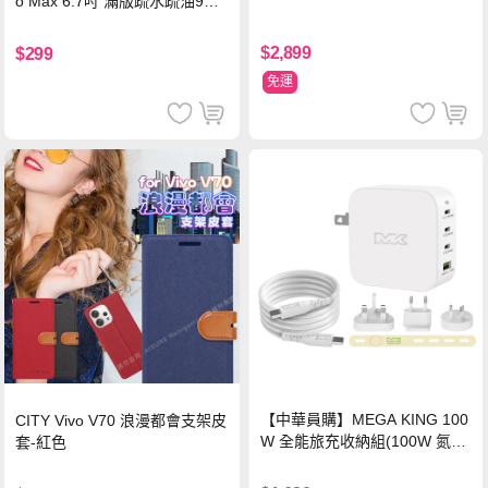
o Max 6.7吋 滿版疏水疏油9H
鋼化頂級玻璃膜(黑)
$2,899
$299
免運
【中華員購】MEGA KING 100
CITY Vivo V70 浪漫都會支架皮
W 全能旅充收納組(100W 氮化
套-紅色
鎵旅充頭 +100W高速充電線附
萬國轉接器)