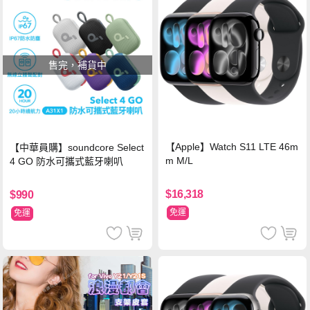
售完，補貨中
【Apple】Watch S11 LTE 46m
【中華員購】soundcore Select
m M/L
4 GO 防水可攜式藍牙喇叭
$16,318
$990
免運
免運