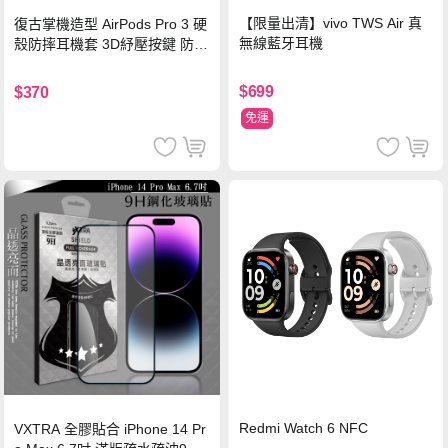
【限量出清】vivo TWS Air 真
復古掌機造型 AirPods Pro 3 硬
無線藍牙耳機
殼防摔耳機套 3D紓壓按鍵 防開
鎖扣 附心形掛勾(懷舊灰)
$699
$370
免運
Redmi Watch 6 NFC
VXTRA 全膠貼合 iPhone 14 Pr