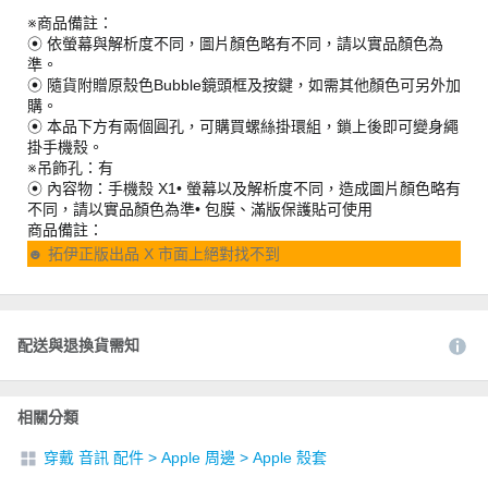
※商品備註：
⦿ 依螢幕與解析度不同，圖片顏色略有不同，請以實品顏色為
準。
⦿ 隨貨附贈原殼色Bubble鏡頭框及按鍵，如需其他顏色可另外加
購。
⦿ 本品下方有兩個圓孔，可購買螺絲掛環組，鎖上後即可變身繩
掛手機殼。
※吊飾孔：有
⦿ 內容物：手機殼 X1• 螢幕以及解析度不同，造成圖片顏色略有
不同，請以實品顏色為準• 包膜、滿版保護貼可使用
商品備註：
☻ 拓伊正版出品 X 市面上絕對找不到
配送與退換貨需知
相關分類
穿戴 音訊 配件
>
Apple 周邊
>
Apple 殼套