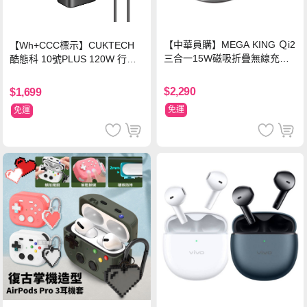
【中華員購】MEGA KING Ｑi2
【Wh+CCC標示】CUKTECH
三合一15W磁吸折疊無線充電
酷態科 10號PLUS 120W 行動
支架 黑
電源 15000mAh (PB150P)-黑
色
$2,290
$1,699
免運
免運