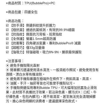
※商品材質：TPU(BubblePro)+PC
※商品包邊：四邊全包
※商品功能：
☑️ 【防手滑】側邊斜紋提升抓握力
☑️ 【極抗菌】通過抗菌檢測，有效抗99.9%細菌
☑️ 【抗指紋】霧面抗污背板、抵禦指紋
☑️ 【全保護】螢幕1.5mm超高防護
☑️ 【抗衝擊】四角硬派氣囊，專利BubblePro® 減震
☑️ 【超輕巧】僅33g羽量級
☑️ 【強吸力】特強磁吸，吸力8N-9N，勝原廠保護殼
※注意事項：
⦿ 避免手機殼陽光直射
⦿ 簡單髒污建議使用清水清洗、一般濕紙巾擦拭，避免使用含有
酒精、漂白水等有機溶劑。
⦿ 避免將手機殼暴露在極端外在條件下，例如高溫、高濕。
⦿ 油膩、手汗、抽菸等皆也可能使手機殼玷污。
⦿ 手機殼側邊採用專利Bubble TPU，可大幅增加抗震及止滑效
果，此材質不具備抗汙效果，若沾染色素、髒污(EX：口紅、牛
仔褲色素、包包內髒污)，將不易清潔、甚至無法完全清理掉髒
污，擔心染色明顯的消費者，建議選擇深色款式。