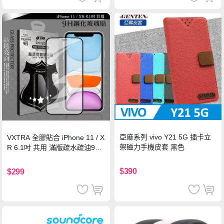
亞麻系列 vivo Y21 5G 插卡立
VXTRA 全膠貼合 iPhone 11 / X
架磁力手機皮套 黑色
R 6.1吋 共用 滿版疏水疏油9H
鋼化頂級玻璃膜(黑)
$390
$299