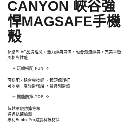
CANYON 峽谷強
悍MAGSAFE手機
殼
延續BLAC品牌理念，活力經典兼備。融合潮流經典，完美平衡
風格與性能
✧ 玩轉搭配-FUN ✧
可搭配 - 鋁合金按鍵 、鏡頭保護框
可添購 - 螺絲掛環組 ，變身繩掛殼
✧ 機能防摔-TOP ✧
超越軍規防摔等級
通過抗菌檢測
專利BubblePro減震科技材料