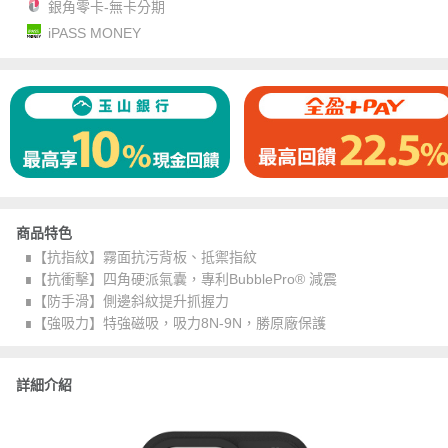
銀角零卡-無卡分期
iPASS MONEY
商品特色
∎【抗指紋】霧面抗污背板、抵禦指紋
∎【抗衝擊】四角硬派氣囊，專利BubblePro® 減震
∎【防手滑】側邊斜紋提升抓握力
∎【強吸力】特強磁吸，吸力8N-9N，勝原廠保護
詳細介紹