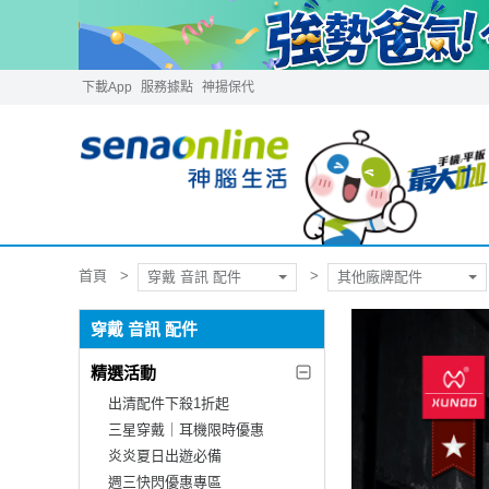
下載App
服務據點
神揚保代
首頁
穿戴 音訊 配件
其他廠牌配件
穿戴 音訊 配件
精選活動
出清配件下殺1折起
三星穿戴｜耳機限時優惠
炎炎夏日出遊必備
週三快閃優惠專區