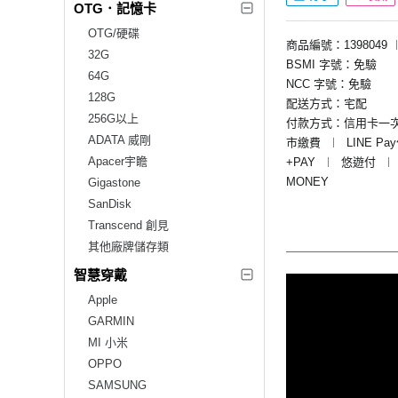
OTG．記憶卡
OTG/硬碟
商品編號：1398049
32G
BSMI 字號：免驗
64G
NCC 字號：免驗
128G
配送方式：宅配
256G以上
付款方式：信用卡一
ADATA 威剛
市繳費
︱
LINE Pa
Apacer宇瞻
+PAY
︱
悠遊付
︱
MONEY
Gigastone
SanDisk
Transcend 創見
其他廠牌儲存類
智慧穿戴
Apple
GARMIN
MI 小米
OPPO
SAMSUNG