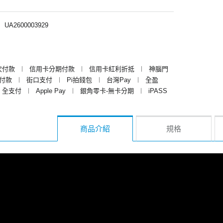
︱
UA2600003929
次付款
︱
信用卡分期付款
︱
信用卡紅利折抵
︱
神腦門
y付款
︱
街口支付
︱
Pi拍錢包
︱
台灣Pay
︱
全盈
全支付
︱
Apple Pay
︱
銀角零卡-無卡分期
︱
iPASS
商品介紹
規格