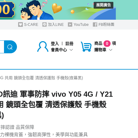
展開廣告
S-CARE
加入LINE
YouTube
FB粉絲團
商品
項
登入
︱
註冊
0
購物車
會員中心
Y21 5G 共用 鏡頭全包覆 清透保護殼 手機殼(夜幕黑)
訊迪 軍事防摔 vivo Y05 4G / Y21
共用 鏡頭全包覆 清透保護殼 手機殼
)
防摔認證 品質保障
力裸機背蓋，強韌高彈性，美學與功能兼具