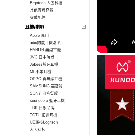
Ergotech 人因科技
其他廠牌穿戴
穿戴配件
耳機/喇叭
Apple 專用
aibo鈞嵐耳機喇叭
HANLIN 無線耳機
JVC 日本時尚
Jabees藍牙耳機
MI 小米耳機
OPPO 真無線耳機
SAMSUNG 高音質
SONY 日系質感
soundcore 藍牙耳機
TDK 日系品牌
TOTU 拓途耳機
UE羅技Logitech
人因科技