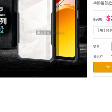
手遊推薦款
$
$800
信用卡紅
數量
優惠券