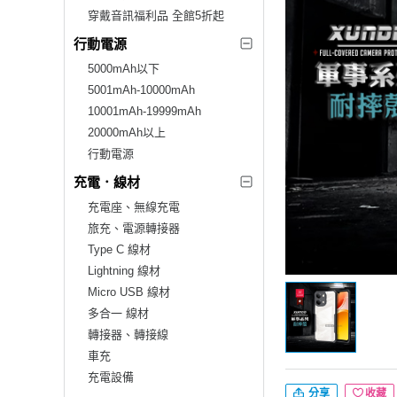
穿戴音訊福利品 全館5折起
行動電源
5000mAh以下
5001mAh-10000mAh
10001mAh-19999mAh
20000mAh以上
行動電源
充電．線材
充電座、無線充電
旅充、電源轉接器
Type C 線材
Lightning 線材
Micro USB 線材
多合一 線材
轉接器、轉接線
車充
充電設備
分享
收藏