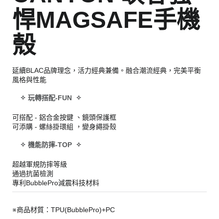
悍MAGSAFE手機
殼
延續BLAC品牌理念，活力經典兼備。融合潮流經典，完美平衡
風格與性能
✧ 玩轉搭配-FUN ✧
可搭配 - 鋁合金按鍵 、鏡頭保護框
可添購 - 螺絲掛環組 ，變身繩掛殼
✧ 機能防摔-TOP ✧
超越軍規防摔等級
通過抗菌檢測
專利BubblePro減震科技材料
※商品材質：TPU(BubblePro)+PC