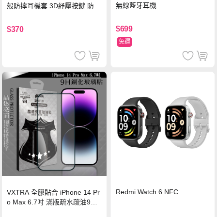
無線藍牙耳機
殼防摔耳機套 3D紓壓按鍵 防開
鎖扣 附心形掛勾(懷舊灰)
$699
$370
免運
Redmi Watch 6 NFC
VXTRA 全膠貼合 iPhone 14 Pr
o Max 6.7吋 滿版疏水疏油9H
鋼化頂級玻璃膜(黑)