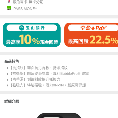
銀角零卡-無卡分期
iPASS MONEY
商品特色
∎【抗指紋】霧面抗污背板、抵禦指紋
∎【抗衝擊】四角硬派氣囊，專利BubblePro® 減震
∎【防手滑】側邊斜紋提升抓握力
∎【強吸力】特強磁吸，吸力8N-9N，勝原廠保護
詳細介紹