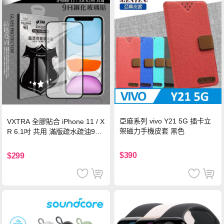
亞麻系列 vivo Y21 5G 插卡立
VXTRA 全膠貼合 iPhone 11 / X
架磁力手機皮套 黑色
R 6.1吋 共用 滿版疏水疏油9H
鋼化頂級玻璃膜(黑)
$390
$299