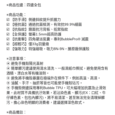
※商品包邊：四邊全包
※商品功能：
☑️ 【防手滑】側邊斜紋提升抓握力
☑️ 【極抗菌】通過抗菌檢測，有效抗99.9%細菌
☑️ 【抗指紋】霧面抗污背板、抵禦指紋
☑️ 【全保護】螢幕1.5mm超高防護
☑️ 【抗衝擊】四角硬派氣囊，專利BubblePro® 減震
☑️ 【超輕巧】僅33g羽量級
☑️ 【強吸力】特強磁吸，吸力8N-9N，勝原廠保護殼
※注意事項：
⦿ 避免手機殼陽光直射
⦿ 簡單髒污建議使用清水清洗、一般濕紙巾擦拭，避免使用含有
酒精、漂白水等有機溶劑。
⦿ 避免將手機殼暴露在極端外在條件下，例如高溫、高濕。
⦿ 油膩、手汗、抽菸等皆也可能使手機殼玷污。
⦿ 手機殼側邊採用專利Bubble TPU，可大幅增加抗震及止滑效
果，此材質不具備抗汙效果，若沾染色素、髒污(EX：口紅、牛
仔褲色素、包包內髒污)，將不易清潔、甚至無法完全清理掉髒
污，擔心染色明顯的消費者，建議選擇深色款式。
※商品備註：