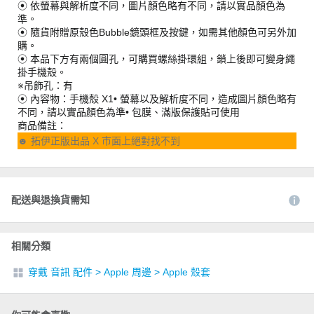
⦿ 依螢幕與解析度不同，圖片顏色略有不同，請以實品顏色為
準。
⦿ 隨貨附贈原殼色Bubble鏡頭框及按鍵，如需其他顏色可另外加
購。
⦿ 本品下方有兩個圓孔，可購買螺絲掛環組，鎖上後即可變身繩
掛手機殼。
※吊飾孔：有
⦿ 內容物：手機殼 X1• 螢幕以及解析度不同，造成圖片顏色略有
不同，請以實品顏色為準• 包膜、滿版保護貼可使用
商品備註：
☻ 拓伊正版出品 X 市面上絕對找不到
配送與退換貨需知
相關分類
穿戴 音訊 配件
>
Apple 周邊
>
Apple 殼套