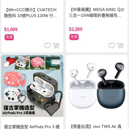
【中華員購】MEGA KING Ｑi2
【Wh+CCC標示】CUKTECH
三合一15W磁吸折疊無線充電
酷態科 10號PLUS 120W 行動
支架 黑
電源 15000mAh (PB150P)-黑
色
$2,290
$1,699
免運
免運
【限量出清】vivo TWS Air 真
復古掌機造型 AirPods Pro 3 硬