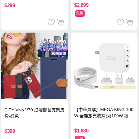
$2,899
$299
免運
【中華員購】MEGA KING 100
CITY Vivo V70 浪漫都會支架皮
W 全能旅充收納組(100W 氮化
套-紅色
鎵旅充頭 +100W高速充電線附
萬國轉接器)
$1,680
$399