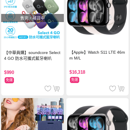
售完，補貨中
【Apple】Watch S11 LTE 46m
【中華員購】soundcore Select
m M/L
4 GO 防水可攜式藍牙喇叭
$16,318
$990
免運
免運