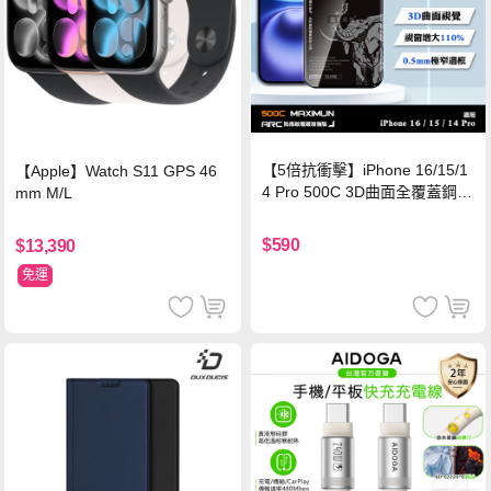
【5倍抗衝擊】iPhone 16/15/1
【Apple】Watch S11 GPS 46
4 Pro 500C 3D曲面全覆蓋鋼化
mm M/L
玻璃貼 0.5mm極窄邊框 防指紋
保護貼
$590
$13,390
免運