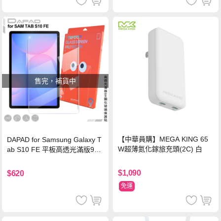
售完，補貨中
【中華員購】MEGA KING 65
DAPAD for Samsung Galaxy T
W超薄氮化鎵旅充頭(2C) 白
ab S10 FE 平板高透光滿版9H
鋼化玻璃保護貼
$1,090
$620
免運