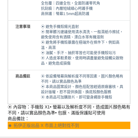
全包覆｜四邊全包，全面防護零死角
抗刮痕｜內層短絨細心呵護手機
高保護｜螢幕1.5mm超高防護
注意事項
⦿ 避免手機殼陽光直射
⦿ 簡單髒污建議使用清水清洗、一般濕紙巾擦拭，
避免使用含有酒精、漂白水等有機溶劑
⦿ 避免將手機殼暴露在極端外在條件下，例如高
溫、高濕
⦿ 油膩、手汗、抽菸等皆也可能使手機殼玷污
⦿ 人造皮革較柔軟，使用時請盡量避免接觸尖銳物
品，避免造成損傷
商品備註
⦿ 依設備螢幕與解析度不同等因素，圖片顏色略有
不同，請以實品顏色為準
⦿ 本商品圖案設計、顏色搭配皆經過原廠審核，具
設計版權，恕不提供換圖、換底殼顏色服務
⦿ 本商品可加購掛片，即可變身繩掛手機殼
⦿ 內容物：手機殼 X1• 螢幕以及解析度不同，造成圖片顏色略有
不同，請以實品顏色為準• 包膜、滿版保護貼可使用
商品備註：
☻ 拓伊正版出品 X 市面上絕對找不到