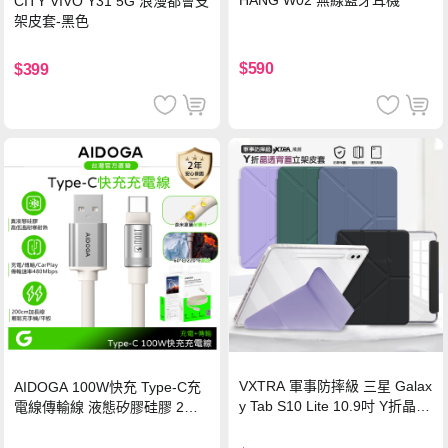
HANG W02 無線藍牙耳機
CITY VIVO Y31 5G 浪漫都會支
架皮套-黑色
$590
$399
VXTRA 軍事防摔級 三星 Galax
AIDOGA 100W快充 Type-C充
y Tab S10 Lite 10.9吋 Y折晶透
電線傳輸線 液態矽膠硅膠 2M
背蓋立架皮套 含筆槽(經典黑)
支援iPhone17/安卓/手機/平板