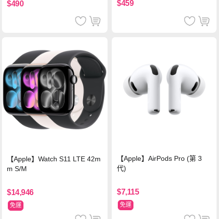
$459
$490
【Apple】AirPods Pro (第 3
【Apple】Watch S11 LTE 42m
代)
m S/M
$7,115
$14,946
免運
免運