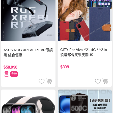
CITY For Vivo Y21 4G / Y21s
ASUS ROG XREAL R1 AR眼鏡
浪漫都會支架皮套-藍
黑 組合優惠
$399
$58,998
贈
免運