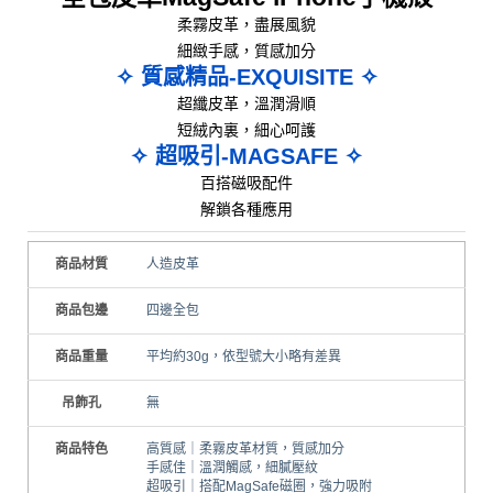
柔霧皮革，盡展風貌
細緻手感，質感加分
✧ 質感精品-EXQUISITE ✧
超纖皮革，溫潤滑順
短絨內裏，細心呵護
✧ 超吸引-MAGSAFE ✧
百搭磁吸配件
解鎖各種應用
商品材質
人造皮革
商品包邊
四邊全包
商品重量
平均約30g，依型號大小略有差異
吊飾孔
無
商品特色
高質感｜柔霧皮革材質，質感加分
手感佳｜溫潤觸感，細膩壓紋
超吸引｜搭配MagSafe磁圈，強力吸附