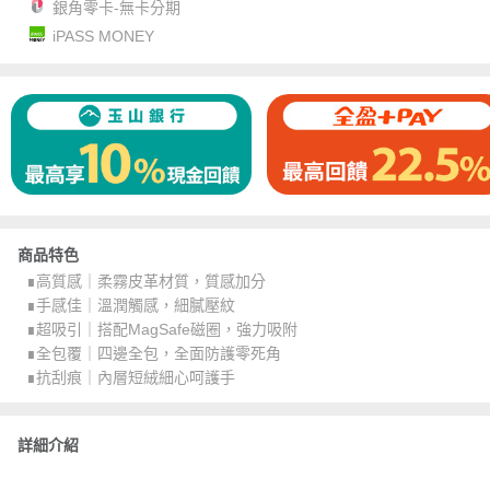
銀角零卡-無卡分期
iPASS MONEY
商品特色
∎高質感｜柔霧皮革材質，質感加分
∎手感佳｜溫潤觸感，細膩壓紋
∎超吸引｜搭配MagSafe磁圈，強力吸附
∎全包覆｜四邊全包，全面防護零死角
∎抗刮痕｜內層短絨細心呵護手
詳細介紹