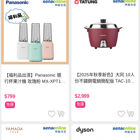
【2025年秋季新色】大同 10人
【福利品出清】Panasonic 隨
份不鏽鋼電鍋簡配版 TAC-10L-
行杯果汁機 玫瑰粉 MX-XPT10
MCRL 莓果紅
3-P
$2,999
$799
免運
免運