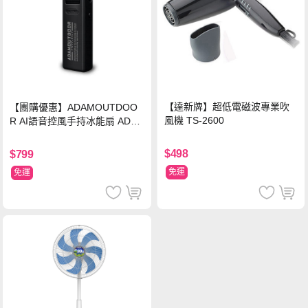
【達新牌】超低電磁波專業吹
【團購優惠】ADAMOUTDOO
風機 TS-2600
R AI語音控風手持冰能扇 ADFN
-HTF520AI
$498
$799
免運
免運