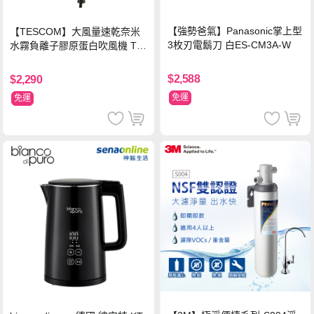
【強勢爸氣】Panasonic掌上型
【TESCOM】大風量速乾奈米
3枚刃電鬍刀 白ES-CM3A-W
水霧負離子膠原蛋白吹風機 TC
D3000TW 桃紅色 TCD-3000T
W
$2,588
$2,290
免運
免運