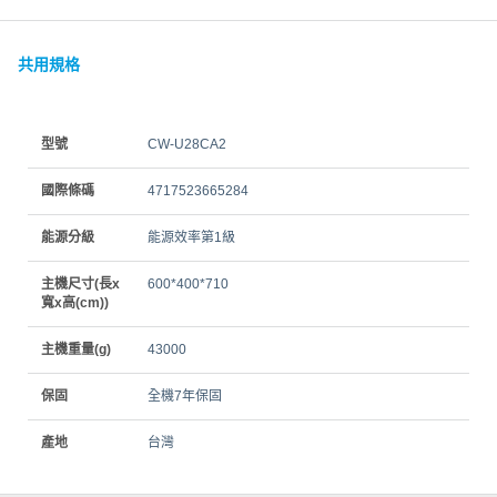
共用規格
型號
CW-U28CA2
國際條碼
4717523665284
能源分級
能源效率第1級
主機尺寸(長x
600*400*710
寬x高(cm))
主機重量(g)
43000
保固
全機7年保固
產地
台灣