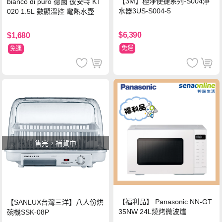
【3M】極淨便捷系列-S004淨
bianco di puro 德國 彼安特 KT
水器3US-S004-5
020 1.5L 數顯溫控 電熱水壺
$6,390
$1,680
免運
免運
售完，補貨中
【福利品】 Panasonic NN-GT
【SANLUX台灣三洋】八人份烘
35NW 24L燒烤微波爐
碗機SSK-08P