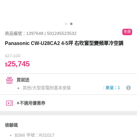
免運
商品編號：1397648 | 501245523532
Panasonic CW-U28CA2 4-5坪 右吹窗型變頻單冷空調
27,100
$
25,745
$
買就送
其他/大型家電附基本安裝
數量：1
※不適用優惠券
檢驗碼
BSMI 字號：
R31017