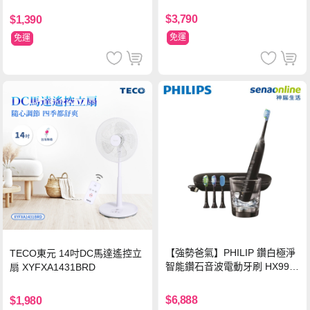
$3,790
$1,390
免運
免運
【強勢爸氣】PHILIP 鑽白極淨
TECO東元 14吋DC馬達遙控立
智能鑽石音波電動牙刷 HX992
扇 XYFXA1431BRD
4【贈亮白刷頭】
$6,888
$1,980