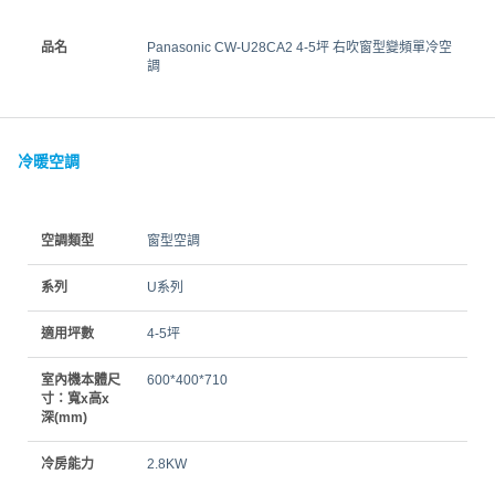
品名
Panasonic CW-U28CA2 4-5坪 右吹窗型變頻單冷空
調
冷暖空調
空調類型
窗型空調
系列
U系列
適用坪數
4-5坪
室內機本體尺
600*400*710
寸：寬x高x
深(mm)
冷房能力
2.8KW