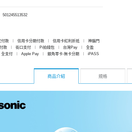
︱
501245513532
次付款
︱
信用卡分期付款
︱
信用卡紅利折抵
︱
神腦門
y付款
︱
街口支付
︱
Pi拍錢包
︱
台灣Pay
︱
全盈
全支付
︱
Apple Pay
︱
銀角零卡-無卡分期
︱
iPASS
商品介紹
規格