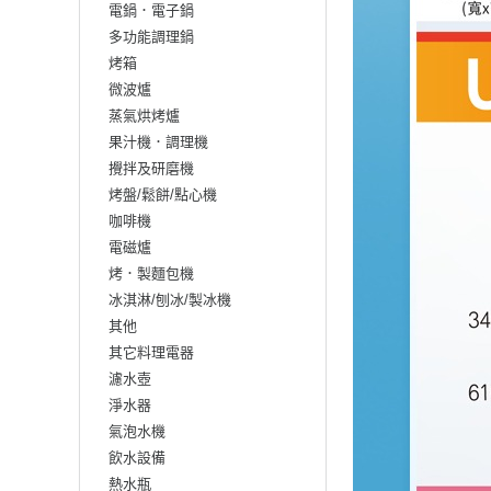
電鍋．電子鍋
多功能調理鍋
烤箱
微波爐
蒸氣烘烤爐
果汁機．調理機
攪拌及研磨機
烤盤/鬆餅/點心機
咖啡機
電磁爐
烤．製麵包機
冰淇淋/刨冰/製冰機
其他
其它料理電器
濾水壺
淨水器
氣泡水機
飲水設備
熱水瓶