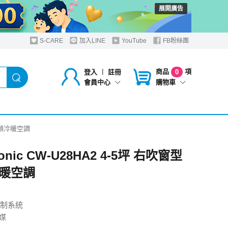
展開廣告
S-CARE
加入LINE
YouTube
FB粉絲團
商品
項
登入
︱
註冊
0
購物車
會員中心
型變頻冷暖空調
onic CW-U28HA2 4-5坪 右吹窗型
暖空調
制系統
媒