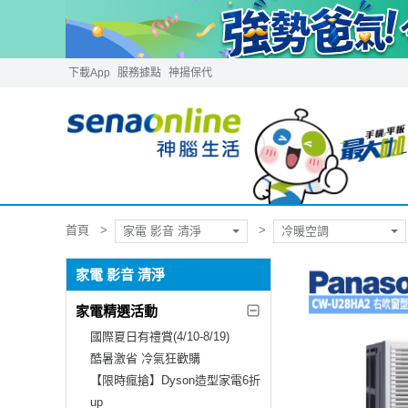
下載App
服務據點
神揚保代
首頁
家電 影音 清淨
冷暖空調
家電 影音 清淨
家電精選活動
國際夏日有禮賞(4/10-8/19)
酷暑激省 冷氣狂歡購
【限時瘋搶】Dyson造型家電6折
up