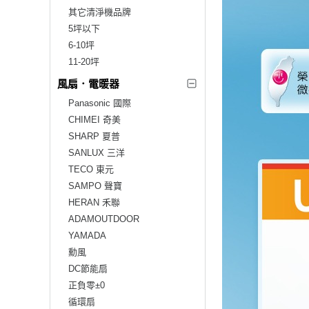
其它清淨機品牌
5坪以下
6-10坪
11-20坪
風扇．電暖器
Panasonic 國際
CHIMEI 奇美
SHARP 夏普
SANLUX 三洋
TECO 東元
SAMPO 聲寶
HERAN 禾聯
ADAMOUTDOOR
YAMADA
勳風
DC節能扇
正負零±0
循環扇