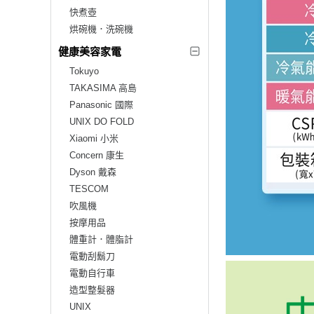
快煮壺
烘碗機．洗碗機
健康美容家電
Tokuyo
TAKASIMA 高島
Panasonic 國際
UNIX DO FOLD
Xiaomi 小米
Concern 康生
Dyson 戴森
TESCOM
吹風機
按摩用品
體重計．體脂計
電動刮鬍刀
電動自行車
造型整髮器
UNIX