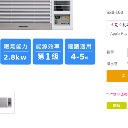
$30,100
6
期
0
利
Apple Pay
數量
優惠券
* 付款完成
贈品