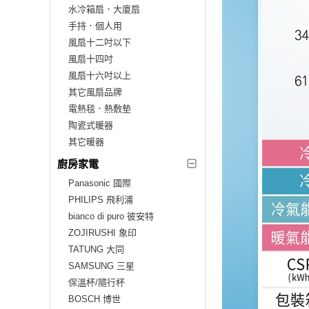
水冷箱扇．大廈扇
手持．個人用
風扇十二吋以下
風扇十四吋
風扇十六吋以上
其它風扇品牌
電熱毯．熱敷墊
陶瓷式暖器
其它暖器
廚房家電
Panasonic 國際
PHILIPS 飛利浦
bianco di puro 彼安特
ZOJIRUSHI 象印
TATUNG 大同
SAMSUNG 三星
保溫杯/隨行杯
BOSCH 博世