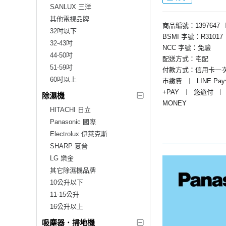
SANLUX 三洋
其他電視品牌
商品編號：1397647
32吋以下
BSMI 字號：R31017
32-43吋
NCC 字號：免驗
44-50吋
配送方式：宅配
51-59吋
付款方式：信用卡一
60吋以上
市繳費
︱
LINE Pa
+PAY
︱
悠遊付
︱
除濕機
MONEY
HITACHI 日立
Panasonic 國際
Electrolux 伊萊克斯
SHARP 夏普
LG 樂金
其它除濕機品牌
10公升以下
11-15公升
16公升以上
吸塵器．掃地機