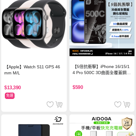
【5倍抗衝擊】iPhone 16/15/1
【Apple】Watch S11 GPS 46
4 Pro 500C 3D曲面全覆蓋鋼化
mm M/L
玻璃貼 0.5mm極窄邊框 防指紋
保護貼
$590
$13,390
免運