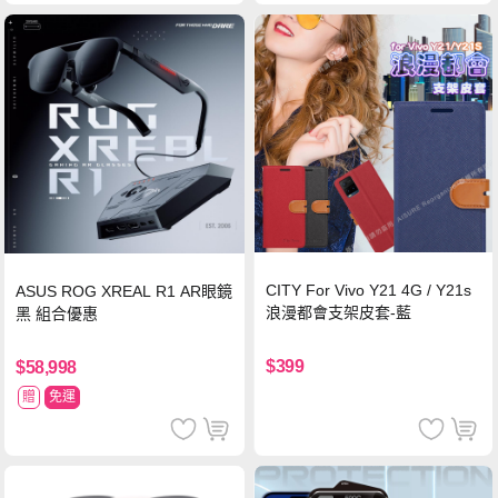
CITY For Vivo Y21 4G / Y21s
ASUS ROG XREAL R1 AR眼鏡
浪漫都會支架皮套-藍
黑 組合優惠
$399
$58,998
贈
免運