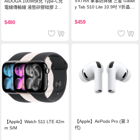
VXTRA 軍事防摔級 三星 Galax
AIDOGA 100W快充 Type-C充
y Tab S10 Lite 10.9吋 Y折晶透
電線傳輸線 液態矽膠硅膠 2M
背蓋立架皮套 含筆槽(經典黑)
支援iPhone17/安卓/手機/平板
$459
$490
【Apple】AirPods Pro (第 3
【Apple】Watch S11 LTE 42m
代)
m S/M