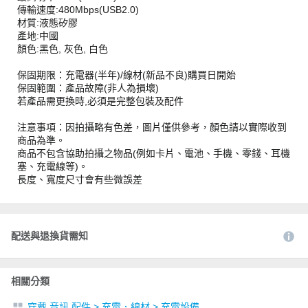
傳輸速度:480Mbps(USB2.0)
材質:液態矽膠
產地:中國
顏色:黑色, 灰色, 白色
保固期限：充電器(半年)/線材(新品不良)購買日開始
保固範圍：產品故障(非人為損壞)
若產品需更換時,必須是完整包裝及配件
注意事項：因拍攝略有色差，圖片僅供參考，顏色請以實際收到
商品為準。
商品不包含協助拍攝之物品(例如卡片、電池、手機、零錢、耳機
塞、充電線等)。
長度、寬度尺寸會有些微誤差
配送與退換貨需知
相關分類
穿戴 音訊 配件
>
充電．線材
>
充電設備