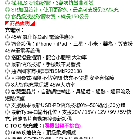
◎ 採用LSR液態矽膠，3萬次抗彎曲測試
◎ SR加固設計，使用更耐久，最高可支援到3A快充
◎ 食品級液態矽膠材質，線長150公分
◤商品說明◢
充電器：
◎ 45W 氮化鎵GaN 電源供應器
◎ 適合設備：iPhone、iPad 、三星、小米、華為、等支援
45W筆電等設備
◎ 搭配摺疊插頭，配合小體積 大功率
◎ 最新快充技術，手機較不易發燙
◎ 通過國家商檢認證BSMI:R23138
◎ 可摺疊式插腳 不佔空間 快充不發燙 安全有保障
◎ 8大智能充電保護 45W大功率
◎ 智慧型晶片，自動調控輸出，具過載、過熱、過電流及
短路保護
◎ 支援蘋果最新USB-PD快充技術0%~50%緊要30分鐘
◎ 最新Type-C輸出孔位，支援20V / 15V / 12V / 9V / 5V快
充, 智能晶片自動調控最新設備
C TO C 快充線：
(隨機出貨不挑色)
◎ 60W疾速快充，頂級柔膚觸感