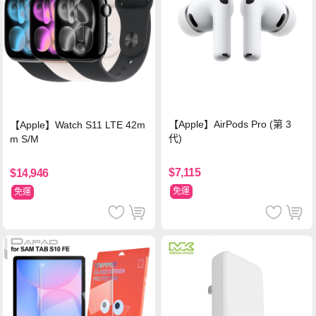
【Apple】AirPods Pro (第 3
【Apple】Watch S11 LTE 42m
代)
m S/M
$7,115
$14,946
免運
免運