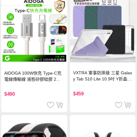
VXTRA 軍事防摔級 三星 Galax
AIDOGA 100W快充 Type-C充
y Tab S10 Lite 10.9吋 Y折晶透
電線傳輸線 液態矽膠硅膠 2M
背蓋立架皮套 含筆槽(經典黑)
支援iPhone17/安卓/手機/平板
$459
$490