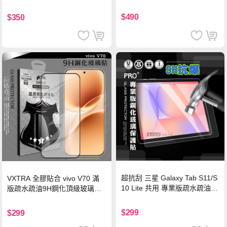
硅膠 2M 支援iPhone17/安卓/手
機/平板/筆電
$490
$350
超抗刮 三星 Galaxy Tab S11/S
VXTRA 全膠貼合 vivo V70 滿
10 Lite 共用 專業版疏水疏油9
版疏水疏油9H鋼化頂級玻璃貼
H鋼化玻璃膜 平板玻璃貼
保護貼(黑)
$299
$299