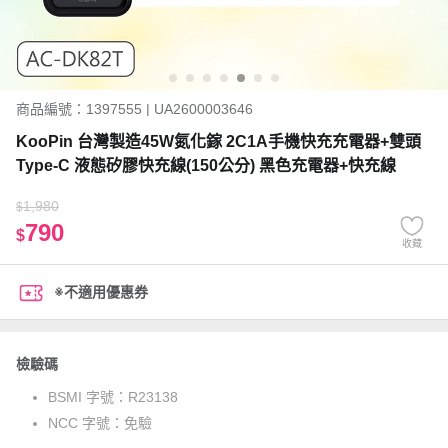
商品編號：1397555 | UA2600003646
KooPin 台灣製造45W氮化鎵 2C1A手機快充充電器+雙頭
Type-C 液態矽膠快充線(150公分) 黑色充電器+快充線
1,980
$
790
$
收藏
※不適用優惠券
檢驗碼
BSMI 字號：
R23138
NCC 字號：
免驗