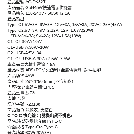
產品型號:AC-DK82T
產品品名:GaN45W快速電源供應器
產品輸入:110-240V~,50/60Hz 1A
產品輸出:
Type-C1:5V=3A; 9V=3A; 12V=3A; 15V=3A; 20V=2.25A(45W)
Type-C2:5V=3A; 9V=2.22A; 12V=1.67A(20W)
USB-A:5V=3A; 9V=2A; 12V=1.5A(18W)
C1+C2:30W+10W
C1+USB-A:30W+10W
C2+USB-A:5V=3A
C1+C2+USB-A:30W+7.5W+7.5W
本產品最大輸出電流:4.5A
產品材質:ABS+PC防火塑料+金屬傳導體+銅件插腳
產品功率:45W
產品尺寸:29*41*50.5mm(不含插腳)
內容物:充電器主體*1PCS
產品重量:約72g
產地:台灣
認證字號:R23138
商品顏色:深邃灰, 天使白
C TO C 快充線：
(隨機出貨不挑色)
品名:液態矽膠快充線TYPE-C
介面規格:Type-Cto Type-C
最高功率:60W(20V/3A)