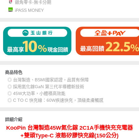
銀角零卡-無卡分期
iPASS MONEY
商品特色
◎ 台灣製造、BSMI國家認證，品質有保障
◎ 採用氮化鎵GaN 第三代半導體新技術
◎ 45W大功率，小體積高效能
◎ C TO C 快充線：60W疾速快充，頂級柔膚觸感
詳細介紹
KooPin 台灣製造45W氮化鎵 2C1A手機快充充電器
+雙頭Type-C 液態矽膠快充線(150公分)