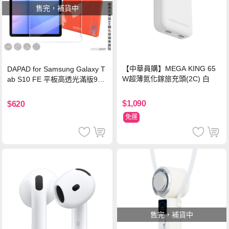
售完，補貨中
【中華員購】MEGA KING 65
DAPAD for Samsung Galaxy T
W超薄氮化鎵旅充頭(2C) 白
ab S10 FE 平板高透光滿版9H
鋼化玻璃保護貼
$1,090
$620
免運
售完，補貨中