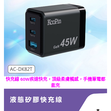
快充線 60W疾速快充，頂級柔膚觸感，手機筆電都
能充