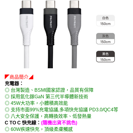
◤商品簡介◢
充電器：
◎ 台灣製造、BSMI國家認證，品質有保障
◎ 採用氮化鎵GaN 第三代半導體新技術
◎ 45W大功率，小體積高效能
◎ 支持市面99%充電協議,多項快充協議 PD3.0/QC4等
◎ 八大安全保護，高轉換效率、低發熱量
C TO C 快充線：
(隨機出貨不挑色)
◎ 60W疾速快充，頂級柔膚觸感