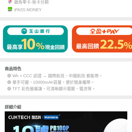
銀角零卡-無卡分期
iPASS MONEY
商品特色
🔴 Wh + CCC 認證 → 國際航班、中國航班 都能帶。
🔴 單手可握，10000mAh容量，便於隨身攜帶。
🔴 TFT 彩色螢幕讓，可清晰顯示電壓、電流等。
詳細介紹