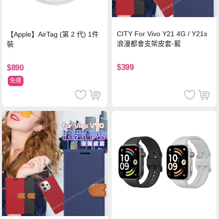
CITY For Vivo Y21 4G / Y21s
【Apple】AirTag (第 2 代) 1件
浪漫都會支架皮套-藍
裝
$399
$890
免運