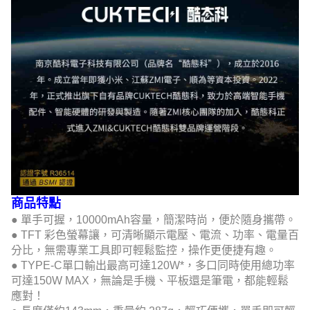
商品特點
● 單手可握，10000mAh容量，簡潔時尚，便於隨身攜帶。
● TFT 彩色螢幕讓，可清晰顯示電壓、電流、功率、電量百
分比，無需專業工具即可輕鬆監控，操作更便捷有趣。
● TYPE-C單口輸出最高可達120W*，多口同時使用總功率
可達150W MAX，無論是手機、平板還是筆電，都能輕鬆
應對！