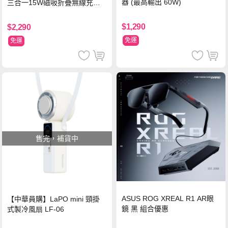
器 (最高輸出 60W)
三合一15W磁吸折疊無線充電
支架 黑
$1,290
$2,290
免運
免運
售完，補貨中
ASUS ROG XREAL R1 AR眼
【中華員購】LaPO mini 頸掛
鏡 黑 組合優惠
式製冷風扇 LF-06