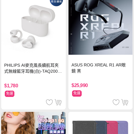
ASUS ROG XREAL R1 AR眼
PHILIPS AI麥克風長續航耳夾
鏡 黑
式無線藍牙耳機(白)-TAQ2000
WT
$25,990
$1,780
免運
免運