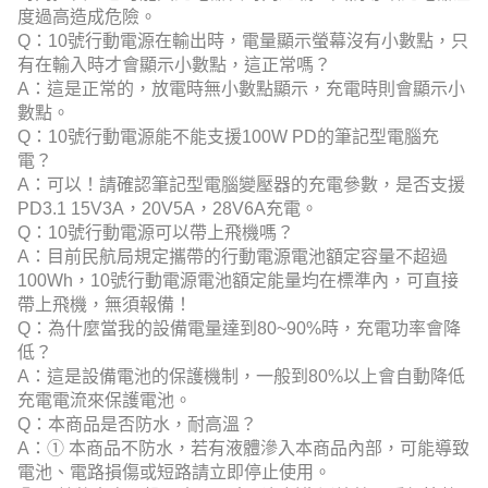
度過高造成危險。
Q：10號行動電源在輸出時，電量顯示螢幕沒有小數點，只
有在輸入時才會顯示小數點，這正常嗎？
A：這是正常的，放電時無小數點顯示，充電時則會顯示小
數點。
Q：10號行動電源能不能支援100W PD的筆記型電腦充
電？
A：可以！請確認筆記型電腦變壓器的充電參數，是否支援
PD3.1 15V3A，20V5A，28V6A充電。
Q：10號行動電源可以帶上飛機嗎？
A：目前民航局規定攜帶的行動電源電池額定容量不超過
100Wh，10號行動電源電池額定能量均在標準內，可直接
帶上飛機，無須報備！
Q：為什麼當我的設備電量達到80~90%時，充電功率會降
低？
A：這是設備電池的保護機制，一般到80%以上會自動降低
充電電流來保護電池。
Q：本商品是否防水，耐高溫？
A：① 本商品不防水，若有液體滲入本商品內部，可能導致
電池、電路損傷或短路請立即停止使用。