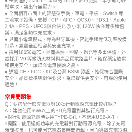
● 長度僅約143mm，重量約 287g，輕巧便攜，單手即可輕
鬆拿取，讓出行無壓力。
● 全面相容市面上的智慧型手機、筆電、平板、Switch 等
主流電子設備，支援 FCP、AFC、QC3.0、PD3.1、Apple
2.4A、PPS、UFCS融合快充 及小米 120W 快充等多種協
議，滿足各類快充需求。
● 具備小電流模式，專為藍牙耳機、智能手錶等低功率設備
打造，兼顧全面相容與安全充電。
● 採用18650電芯，具備過熱、短路、過充等多重保護，外
殼採用 V0 等級防火材料與高品質電路晶片，確保穩定放電
和使用安全，讓您充電無後顧之憂。
● 通過 CE、FCC、KC及台灣 BSMI 認證，確保符合國際
安全、品質標準與環保要求，為您提供更安全、可靠的使用
體驗！
常見問題集
Q：要搭配什麼充電器對10號行動電源充電比較好呢？
A：建議使用65W以上的PD充電器對其進行充電。
※對行動電源充電時要用TYPE-C孔，不能用USB-A孔。
※提醒：使用過低功率的充電器對行動電源充電，除了充電
時間拉長，也可能因充電器長時間過載，因而導致充電器溫