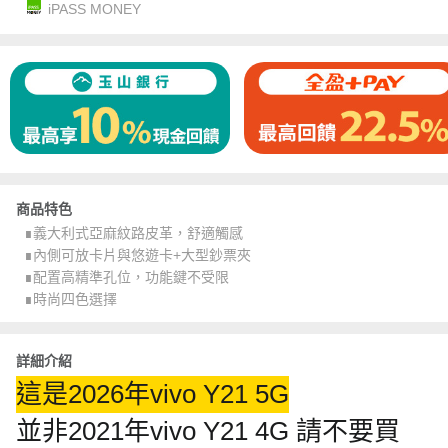
iPASS MONEY
商品特色
∎義大利式亞麻紋路皮革，舒適觸感
∎內側可放卡片與悠遊卡+大型鈔票夾
∎配置高精準孔位，功能鍵不受限
∎時尚四色選擇
詳細介紹
這是2026年vivo Y21 5G
並非2021年vivo Y21 4G 請不要買