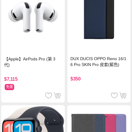
DUX DUCIS OPPO Reno 16/1
【Apple】AirPods Pro (第 3
6 Pro SKIN Pro 皮套(藍色)
代)
$350
$7,115
免運