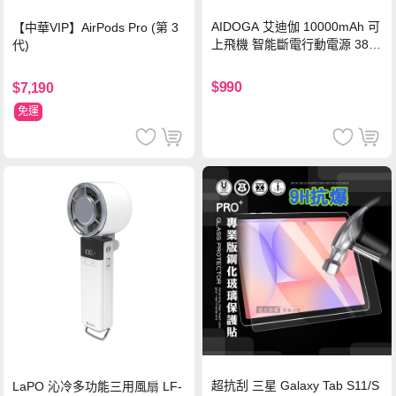
AIDOGA 艾迪伽 10000mAh 可
【中華VIP】AirPods Pro (第 3
上飛機 智能斷電行動電源 38.5
代)
Wh PD雙向快充充電線 鈦銀 台
灣BSMI/中國CCC/歐美CE/FCC
$990
$7,190
認證
免運
超抗刮 三星 Galaxy Tab S11/S
LaPO 沁冷多功能三用風扇 LF-