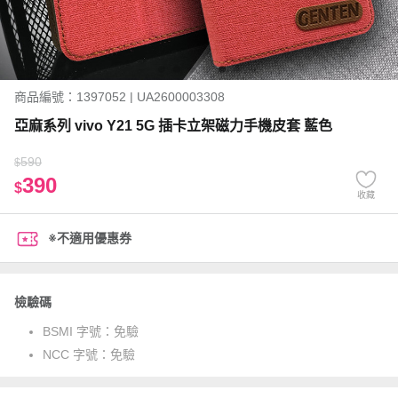
商品編號：1397052 | UA2600003308
亞麻系列 vivo Y21 5G 插卡立架磁力手機皮套 藍色
590
$
390
$
收藏
※不適用優惠券
檢驗碼
BSMI 字號：
免驗
NCC 字號：
免驗