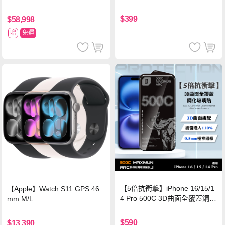
$399
$58,998
贈
免運
【5倍抗衝擊】iPhone 16/15/1
【Apple】Watch S11 GPS 46
4 Pro 500C 3D曲面全覆蓋鋼化
mm M/L
玻璃貼 0.5mm極窄邊框 防指紋
保護貼
$590
$13,390