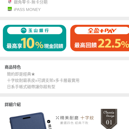
銀角零卡-無卡分期
iPASS MONEY
商品特色
簡約即是經典★
十字紋耐磨表皮x可調支架x多卡層最實用
日系手帳式磁帶讓你超有型
詳細介紹