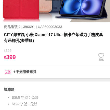
商品編號：1396691 | UA2600003033
CITY都會風 小米 Xiaomi 17 Ultra 插卡立架磁力手機皮套
有吊飾孔(奢華紅)
699
$
399
$
收藏
※不適用優惠券
檢驗碼
BSMI 字號：
免驗
NCC 字號：
免驗