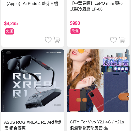
【中華員購】LaPO mini 頸掛
【Apple】AirPods 4 藍芽耳機
式製冷風扇 LF-06
$990
$4,265
免運
免運
CITY For Vivo Y21 4G / Y21s
ASUS ROG XREAL R1 AR眼鏡
浪漫都會支架皮套-藍
黑 組合優惠