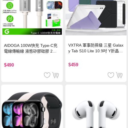
VXTRA 軍事防摔級 三星 Galax
AIDOGA 100W快充 Type-C充
y Tab S10 Lite 10.9吋 Y折晶透
電線傳輸線 液態矽膠硅膠 2M
背蓋立架皮套 含筆槽(經典黑)
支援iPhone17/安卓/手機/平板
$459
$490