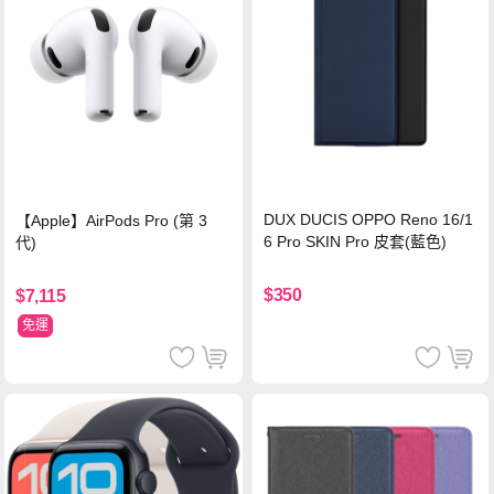
DUX DUCIS OPPO Reno 16/1
【Apple】AirPods Pro (第 3
6 Pro SKIN Pro 皮套(藍色)
代)
$350
$7,115
免運