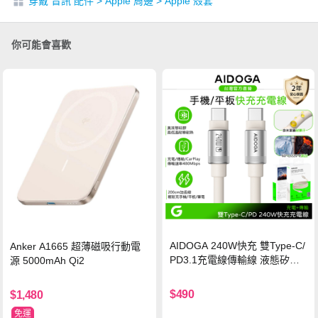
穿戴 音訊 配件
>
Apple 周邊
>
Apple 殼套
你可能會喜歡
AIDOGA 240W快充 雙Type-C/
Anker A1665 超薄磁吸行動電
PD3.1充電線傳輸線 液態矽膠
源 5000mAh Qi2
硅膠 2M 支援iPhone17/安卓/手
機/平板/筆電
$490
$1,480
免運