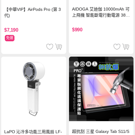
AIDOGA 艾迪伽 10000mAh 可
【中華VIP】AirPods Pro (第 3
上飛機 智能斷電行動電源 38.5
代)
Wh PD雙向快充充電線 鈦銀 台
灣BSMI/中國CCC/歐美CE/FCC
$990
$7,190
認證
免運
超抗刮 三星 Galaxy Tab S11/S
LaPO 沁冷多功能三用風扇 LF-