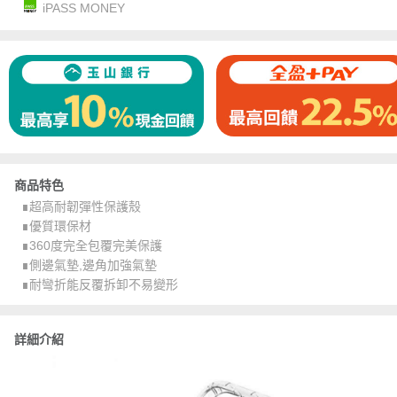
iPASS MONEY
商品特色
∎超高耐韌彈性保護殼
∎優質環保材
∎360度完全包覆完美保護
∎側邊氣墊,邊角加強氣墊
∎耐彎折能反覆拆卸不易變形
詳細介紹